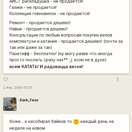
АИСТ раскладушка - не продается!
Газики - не продается!
Коллекция говновилок - не продается!
Ремонт - продается дешево!
Навык - продается дешево!
Консультация по любым вопросам покупки велов
комплектухи и катания - продается дешево! (почти за
так или даже за так)
Пазетифф - бесплатно! (ну могу разве что иногда
просто послать сразу нах**
, если не в духе)
:]
всем КАТАТЬ! И радовацца весне!
more_vert
favorite_border
2 Апр, 2009 00:57
Dark_Fess
боже... а насобирал байков то
каждый день на
:)
неделе на новом