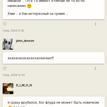
никакой ... TH и TR имеют отличае не то ко по
написанию
:)
Хмм ... а бак интересный на сраме ...
more_vert
favorite_border
1 Апр, 2009 11:30
john_lennon
ахахахахахахаххахаахаах!!!
more_vert
favorite_border
1 Апр, 2009 12:45
D_I_M_O_N
я сразу врубился, бог флуда не может быть новичком