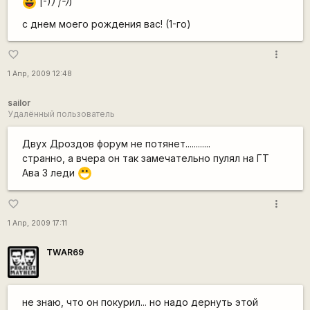
|-)
) |-)
)
|-))
с днем моего рождения вас! (1-го)
more_vert
favorite_border
1 Апр, 2009 12:48
sailor
Удалённый пользователь
Двух Дроздов форум не потянет............
странно, а вчера он так замечательно пулял на ГТ
Ава 3 леди
:D
more_vert
favorite_border
1 Апр, 2009 17:11
TWAR69
не знаю, что он покурил... но надо дернуть этой