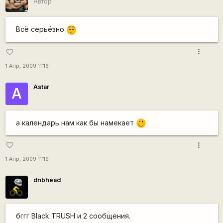
Автор
Всё серьёзно
:-/
more_vert
favorite_border
1 Апр, 2009 11:16
Astar
A
а календарь нам как бы намекает
;)
more_vert
favorite_border
1 Апр, 2009 11:19
dnbhead
бггг Black TRUSH и 2 сообщения.