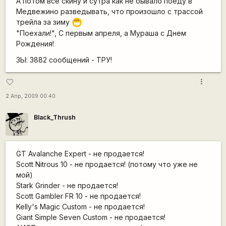
А потом все скину и сутра как не бывало поеду в
Медвежино разведывать, что произошло с трассой
трейла за зиму
;D
"Поехали!", С первым апреля, а Мураша с Днем
Рождения!
ЗЫ: 3882 сообщений - ТРУ!
more_vert
favorite_border
2 Апр, 2009 00:40
Black_Thrush
GT Avalanche Expert - не продается!
Scott Nitrous 10 - не продается! (потому что уже не
мой)
Stark Grinder - не продается!
Scott Gambler FR 10 - не продается!
Kelly's Magic Custom - не продается!
Giant Simple Seven Custom - не продается!