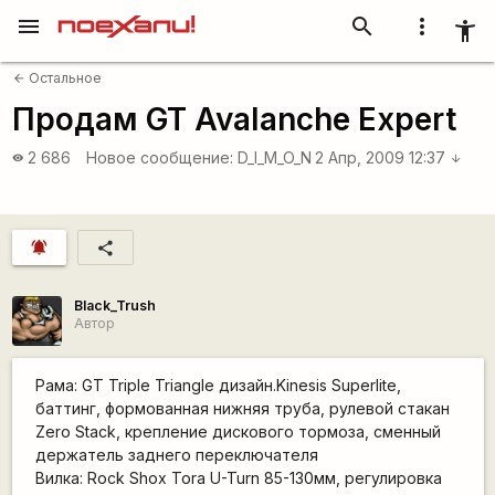
menu
search
more_vert
accessibility_new
Остальное
arrow_back
Продам GT Avalanche Expert
2 686
Новое сообщение:
D_I_M_O_N
2 Апр, 2009 12:37
visibility
arrow_downward
notifications_active
share
Black_Trush
Автор
Рама: GT Triple Triangle дизайн.Kinesis Superlite,
баттинг, формованная нижняя труба, рулевой стакан
Zero Stack, крепление дискового тормоза, сменный
держатель заднего переключателя
Вилка: Rock Shox Tora U-Turn 85-130мм, регулировка