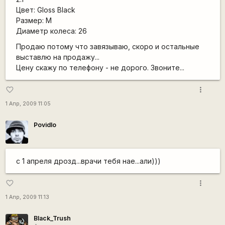
Цвет: Gloss Black
Размер: M
Диаметр колеса: 26
Продаю потому что завязываю, скоро и остальные
выставлю на продажу...
Цену скажу по телефону - не дорого. Звоните...
more_vert
favorite_border
1 Апр, 2009 11:05
Povidlo
с 1 апреля дрозд...врачи тебя нае...али)))
more_vert
favorite_border
1 Апр, 2009 11:13
Black_Trush