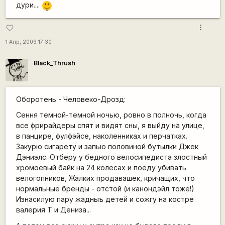
|-)
дури....
_)
more_vert
favorite_border
1 Апр, 2009 17:30
Black_Thrush
Оборотень - Человеко-Дрозд:
Сення темной-темной ночью, ровно в полночь, когда
все фрирайдеры спят и видят сны, я выйду на улице,
в панцире, фулфэйсе, наколенниках и перчатках.
Закурю сигарету и запью половиной бутылки Джек
Дэниэлс. Отберу у бедного велосипедиста злостный
хромоевый байк на 24 колесах и поеду убивать
велогопников, Жалких продавашек, кричащих, что
нормальные бренды - отстой (и канондэйл тоже!)
Изнасилую пару жадныъ детей и сожгу на костре
валерия Т и Дениза...