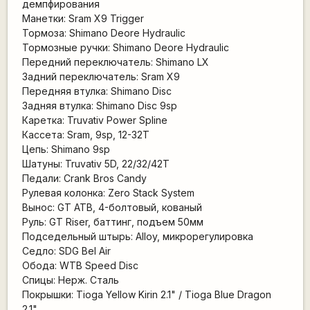
демпфирования
Манетки: Sram X9 Trigger
Тормоза: Shimano Deore Hydraulic
Тормозные ручки: Shimano Deore Hydraulic
Передний переключатель: Shimano LX
Задний переключатель: Sram X9
Передняя втулка: Shimano Disc
Задняя втулка: Shimano Disc 9sp
Каретка: Truvativ Power Spline
Кассета: Sram, 9sp, 12-32T
Цепь: Shimano 9sp
Шатуны: Truvativ 5D, 22/32/42T
Педали: Crank Bros Candy
Рулевая колонка: Zero Stack System
Вынос: GT ATB, 4-болтовый, кованый
Руль: GT Riser, баттинг, подъем 50мм
Подседельный штырь: Alloy, микрорегулировка
Седло: SDG Bel Air
Обода: WTB Speed Disc
Спицы: Нерж. Сталь
Покрышки: Tioga Yellow Kirin 2.1" / Tioga Blue Dragon
2.1"