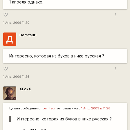
1 апреля однако.
more_vert
favorite_border
1 Апр, 2009 11:20
Demitsuri
Д
Интересно, которая из буков в нике русская ?
more_vert
favorite_border
1 Апр, 2009 11:26
XFoxX
Цитата сообщения от
demitsuri
отправленного
1 Апр, 2009 в 11:26
Интересно, которая из буков в нике русская ?