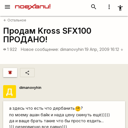
menu
search
more_vert
accessibility_new
Остальное
arrow_back
Продам Kross SFX100
ПРОДАНО!
1 922
Новое сообщение:
dimanovyhin
19 Апр, 2009 16:12
visibility
arrow_downward
notifications_active
share
dimanovyhin
Д
а здесь что есть что дербанить
?
???
по моему ашан байк и нада цену скинуть ещё)))))
да и ваще брать такие что бы просто ездить...
))) резервирую все равно)))