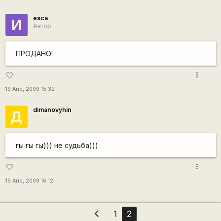
esca
И
Автор
ПРОДАНО!
more_vert
favorite_border
19 Апр, 2009 15:32
dimanovyhin
Д
гы гы гы))) не судьба)))
more_vert
favorite_border
19 Апр, 2009 16:12
chevron_left
1
2