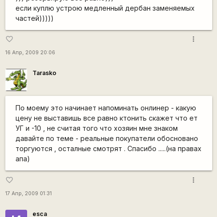
если куплю устрою медленный дербан заменяемых
частей)))))
more_vert
favorite_border
16 Апр, 2009 20:06
Tarasko
По моему это начинает напоминать онлинер - какую
цену не выставишь все равно ктонить скажет что ет
УГ и -10 , не считая того что хозяин мне знаком
давайте по теме - реальные покупатели обосновано
торгуются , осталные смотрят . Спасибо .....(на правах
апа)
more_vert
favorite_border
17 Апр, 2009 01:31
esca