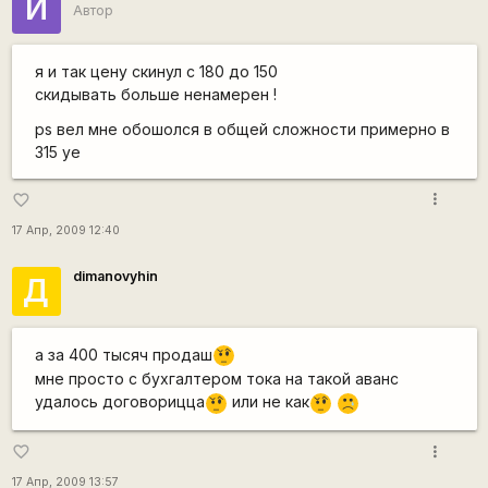
И
Автор
я и так цену скинул с 180 до 150
скидывать больше ненамерен !
ps вел мне обошолся в общей сложности примерно в
315 уе
more_vert
favorite_border
17 Апр, 2009 12:40
dimanovyhin
Д
а за 400 тысяч продаш
???
мне просто с бухгалтером тока на такой аванс
удалось договорицца
или не как
???
???
:'(
more_vert
favorite_border
17 Апр, 2009 13:57