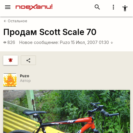
menu
search
more_vert
accessibility_new
Остальное
arrow_back
Продам Scott Scale 70
826
Новое сообщение:
Puzo
15 Июл, 2007 01:30
visibility
arrow_downward
notifications_active
share
Puzo
Автор