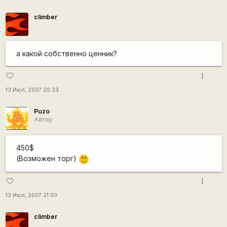
climber
а какой собственно ценник?
more_vert
favorite_border
13 Июл, 2007 20:33
Puzo
Автор
450$
(Возможен торг)
:)
more_vert
favorite_border
13 Июл, 2007 21:00
climber