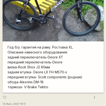
Год б/у. гарантия на раму. Ростовка ХL.
Описание навесного оборудования:
задний переключатель-Deore XT
передний переключатель-Deore
вилка-Rock Shox J2 80мм
задняя втулка- Deore LX FH-M570-s
передняя втулка- Scott components (родная)
обода-Alexrims DM-18
тормоза- V-Brake Tektro
more_vert
favorite_border
13 Июл, 2007 19:17