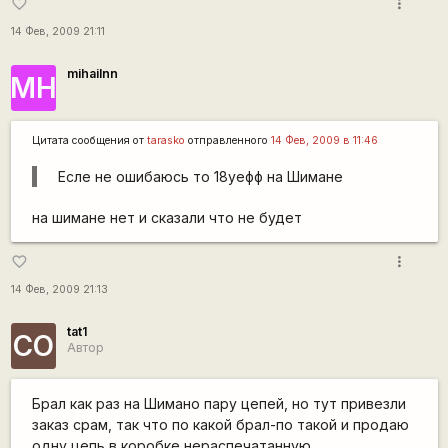
more_vert
favorite_border
14 Фев, 2009 21:11
mihailnn
МН
Цитата сообщения от
tarasko
отправленного
14 Фев, 2009 в 11:46
Есле не ошибаюсь то 18уефф на Шимане
на шимане нет и сказали что не будет
more_vert
favorite_border
14 Фев, 2009 21:13
tat1
СО
Автор
Брал как раз на Шимано пару цепей, но тут привезли
заказ срам, так что по какой брал-по такой и продаю
одну цепь в коробке нераспечатанную.