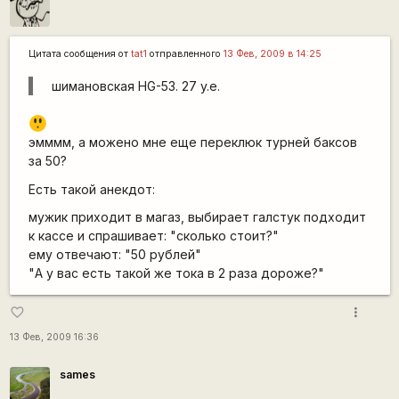
Цитата сообщения от
tat1
отправленного
13 Фев, 2009 в 14:25
шимановская HG-53. 27 y.e.
:o
эмммм, а можено мне еще переклюк турней баксов
за 50?
Есть такой анекдот:
мужик приходит в магаз, выбирает галстук подходит
к кассе и спрашивает: "сколько стоит?"
ему отвечают: "50 рублей"
"А у вас есть такой же тока в 2 раза дороже?"
more_vert
favorite_border
13 Фев, 2009 16:36
sames