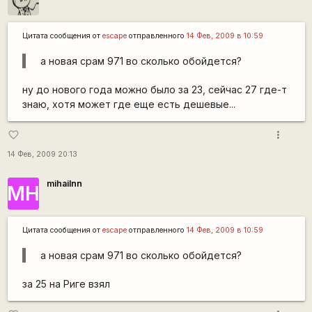
Цитата сообщения от
escape
отправленного
14 Фев, 2009 в 10:59
а новая срам 971 во сколько обойдется?
ну до нового года можно было за 23, сейчас 27 где-т
знаю, хотя может где еще есть дешевые...
more_vert
favorite_border
14 Фев, 2009 20:13
mihailnn
МН
Цитата сообщения от
escape
отправленного
14 Фев, 2009 в 10:59
а новая срам 971 во сколько обойдется?
за 25 на Риге взял