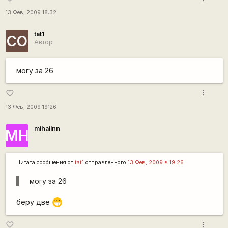
13 Фев, 2009 18:32
tat1
СО
Автор
могу за 26
more_vert
favorite_border
13 Фев, 2009 19:26
mihailnn
МН
Цитата сообщения от
tat1
отправленного
13 Фев, 2009 в 19:26
могу за 26
беру две
;D
more_vert
favorite_border