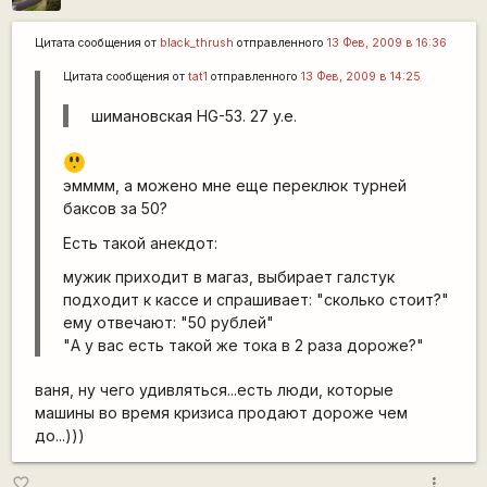
Цитата сообщения от
black_thrush
отправленного
13 Фев, 2009 в 16:36
Цитата сообщения от
tat1
отправленного
13 Фев, 2009 в 14:25
шимановская HG-53. 27 y.e.
:o
эмммм, а можено мне еще переклюк турней
баксов за 50?
Есть такой анекдот:
мужик приходит в магаз, выбирает галстук
подходит к кассе и спрашивает: "сколько стоит?"
ему отвечают: "50 рублей"
"А у вас есть такой же тока в 2 раза дороже?"
ваня, ну чего удивляться...есть люди, которые
машины во время кризиса продают дороже чем
до...)))
more_vert
favorite_border