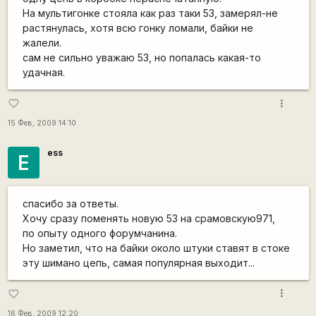
На мультигонке стояла как раз таки 53, замерял-не
растянулась, хотя всю гонку ломали, байки не
жалели.
сам не сильно уважаю 53, но попалась какая-то
удачная.
more_vert
favorite_border
15 Фев, 2009 14:10
ess
E
спасибо за ответы.
Хочу сразу поменять новую 53 на срамовскую971,
по опыту одного форумчанина.
Но заметил, что на байки около штуки ставят в стоке
эту шимано цепь, самая популярная выходит...
more_vert
favorite_border
16 Фев, 2009 12:20