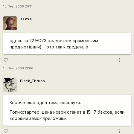
13 Фев, 2009 20:11
XFoxX
сдесь за 22 HG73 с замочком срамовским
продают(вали) ... это так к сведенью
more_vert
favorite_border
13 Фев, 2009 21:06
Black_Thrush
Короче еще одна тема-веселуха.
Топикстартер, цена новой станет в 15-17 баксов, если
хороший замок приложишь.
more_vert
favorite_border