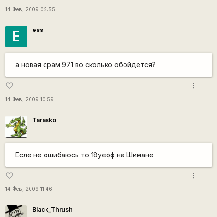
14 Фев, 2009 02:55
ess
E
а новая срам 971 во сколько обойдется?
more_vert
favorite_border
14 Фев, 2009 10:59
Tarasko
Есле не ошибаюсь то 18уефф на Шимане
more_vert
favorite_border
14 Фев, 2009 11:46
Black_Thrush