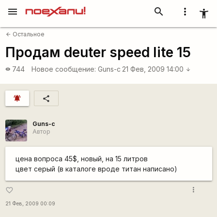
menu
search
more_vert
accessibility_new
Остальное
arrow_back
Продам deuter speed lite 15
744
Новое сообщение:
Guns-c
21 Фев, 2009 14:00
visibility
arrow_downward
notifications_active
share
Guns-c
Автор
цена вопроса 45$, новый, на 15 литров
цвет серый (в каталоге вроде титан написано)
more_vert
favorite_border
21 Фев, 2009 00:09