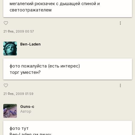
мегалегкий рюкзачек с дышащей спиной и
светоотражателем
more_vert
favorite_border
21 Фев, 2009 00:57
Ben-Laden
фото пожалуйста (есть интерес)
торг уместен?
more_vert
favorite_border
21 Фев, 2009 01:59
Guns-c
Автор
фото тут
Ben-Laden см личку