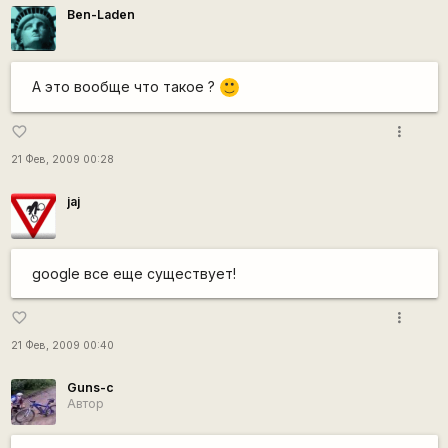
Ben-Laden
А это вообще что такое ?
:)
more_vert
favorite_border
21 Фев, 2009 00:28
jaj
google все еще существует!
more_vert
favorite_border
21 Фев, 2009 00:40
Guns-c
Автор