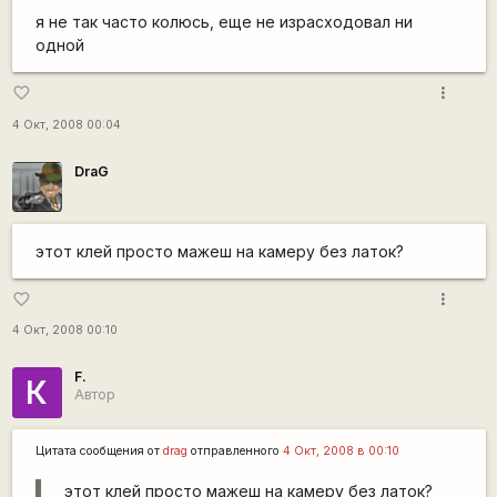
я не так часто колюсь, еще не израсходовал ни
одной
more_vert
favorite_border
4 Окт, 2008 00:04
DraG
этот клей просто мажеш на камеру без латок?
more_vert
favorite_border
4 Окт, 2008 00:10
F.
К
Автор
Цитата сообщения от
drag
отправленного
4 Окт, 2008 в 00:10
этот клей просто мажеш на камеру без латок?