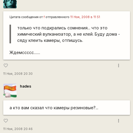
Цитата сообщения от
f
отправленного
11 Ноя, 2008 в 11:51
только что подкрались сомнения... что это
химический вулканизатор, а не клей. Буду дома -
сяду клеить камеры, отпишусь.
Ждемссссс.......
more_vert
favorite_border
11 Ноя, 2008 20:30
hades
а кто вам сказал что камеры резиновые?...
more_vert
favorite_border
11 Ноя, 2008 20:46