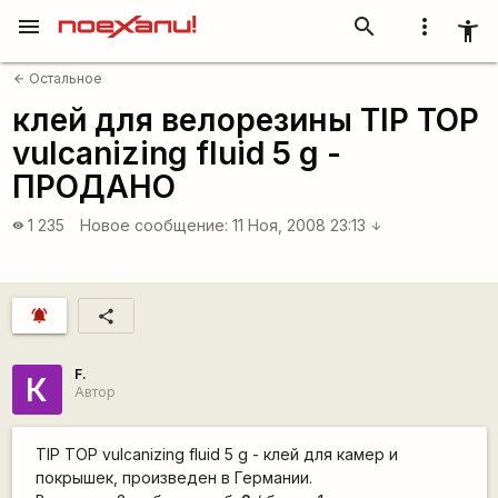
menu
search
more_vert
accessibility_new
Остальное
arrow_back
клей для велорезины TIP TOP
vulcanizing fluid 5 g -
ПРОДАНО
1 235
Новое сообщение:
11 Ноя, 2008 23:13
visibility
arrow_downward
notifications_active
share
F.
К
Автор
TIP TOP vulcanizing fluid 5 g - клей для камер и
покрышек, произведен в Германии.