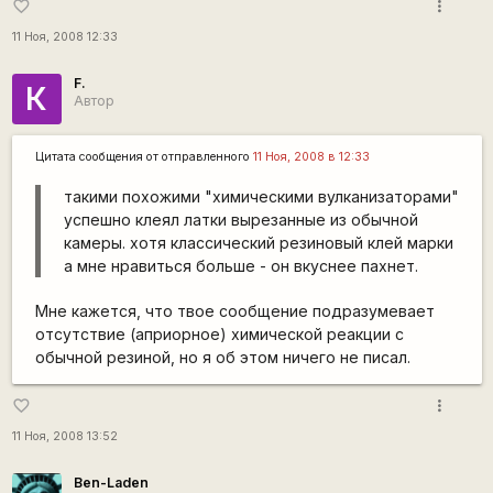
more_vert
favorite_border
11 Ноя, 2008 12:33
F.
К
Автор
Цитата сообщения от
отправленного
11 Ноя, 2008 в 12:33
такими похожими "химическими вулканизаторами"
успешно клеял латки вырезанные из обычной
камеры. хотя классический резиновый клей марки
а мне нравиться больше - он вкуснее пахнет.
Мне кажется, что твое сообщение подразумевает
отсутствие (априорное) химической реакции с
обычной резиной, но я об этом ничего не писал.
more_vert
favorite_border
11 Ноя, 2008 13:52
Ben-Laden