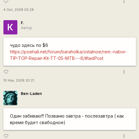
more_vert
favorite_border
4 Окт, 2008 00:28
F.
К
Автор
чудо здесь по $6
https://poehali.net/forum/baraholka/ostalnoe/rem.-nabor-
TIP-TOP-Repair-Kit-TT-05-MTB---6/#lastPost
more_vert
favorite_border
10 Ноя, 2008 20:21
Ben-Laden
Один забиваю!!! Позваню завтра - послезавтра ( как
время будет свабодное)
more_vert
favorite_border