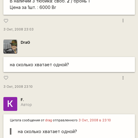
В наличии 3 тюбика: своб.
2
/ бронь 1
Цена за 1шт. : 6000 Br
more_vert
favorite_border
3 Окт, 2008 23:03
DraG
на сколько хватает одной?
more_vert
favorite_border
3 Окт, 2008 23:10
F.
К
Автор
Цитата сообщения от
drag
отправленного
3 Окт, 2008 в 23:10
на сколько хватает одной?