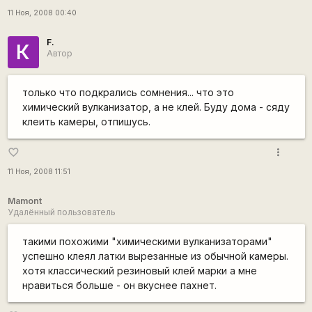
11 Ноя, 2008 00:40
F.
К
Автор
только что подкрались сомнения... что это
химический вулканизатор, а не клей. Буду дома - сяду
клеить камеры, отпишусь.
more_vert
favorite_border
11 Ноя, 2008 11:51
Mamont
Удалённый пользователь
такими похожими "химическими вулканизаторами"
успешно клеял латки вырезанные из обычной камеры.
хотя классический резиновый клей марки а мне
нравиться больше - он вкуснее пахнет.