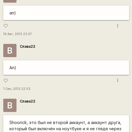
ап)
more_vert
favorite_border
19 Авг, 2013 23:07
Слава22
В
Ап)
more_vert
favorite_border
1 Сен, 2013 22:53
Слава22
В
Shoorick, это был не второй аккаунт, а аккаунт друга,
который был включён на ноутбуке и я не глядя через