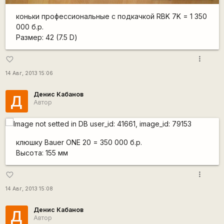
коньки профессиональные с подкачкой RBK 7K = 1 350
000 б.р.
Размер: 42 (7.5 D)
more_vert
favorite_border
14 Авг, 2013 15:06
Денис Кабанов
Д
Автор
клюшку Bauer ONE 20 = 350 000 б.р.
Высота: 155 мм
more_vert
favorite_border
14 Авг, 2013 15:08
Денис Кабанов
Д
Автор