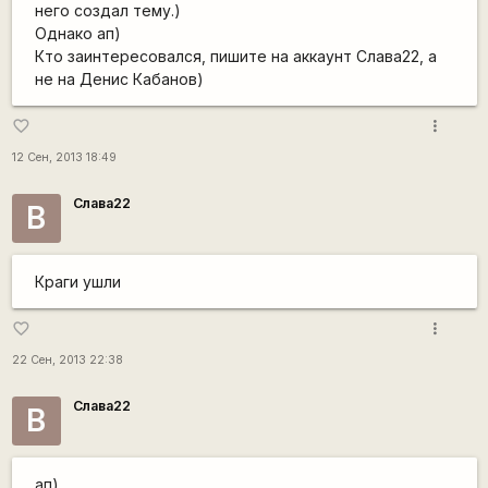
него создал тему.)
Однако ап)
Кто заинтересовался, пишите на аккаунт Слава22, а
не на Денис Кабанов)
more_vert
favorite_border
12 Сен, 2013 18:49
Слава22
В
Краги ушли
more_vert
favorite_border
22 Сен, 2013 22:38
Слава22
В
ап)