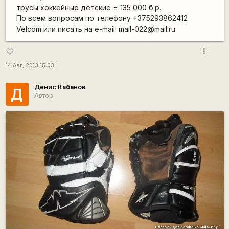
трусы хоккейные детские = 135 000 б.р.
По всем вопросам по телефону +375293862412
Velcom или писать на e-mail: mail-022@mail.ru
more_vert
favorite_border
14 Авг, 2013 15:03
Денис Кабанов
Д
Автор