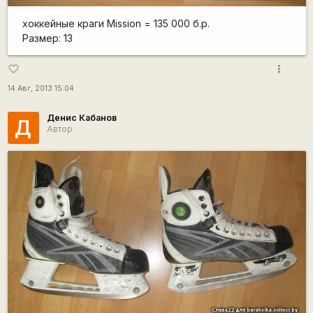
хоккейные краги Mission = 135 000 б.р.
Размер: 13
more_vert
favorite_border
14 Авг, 2013 15:04
Денис Кабанов
Д
Автор