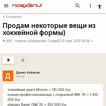
menu
search
more_vert
accessibility_new
Остальное
arrow_back
Продам некоторые вещи из
хоккейной формы)
950
Новое сообщение:
Слава22
9 Ноя, 2013 19:28
visibility
arrow_downward
notifications_active
share
Денис Кабанов
Д
Автор
хоккейные краги Mission = 135 000 б.р.
коньки профессиональные с подкачкой RBK 7K = 1 350
000 б.р.
клюшку Bauer ONE 20 = 350 000 б.р.