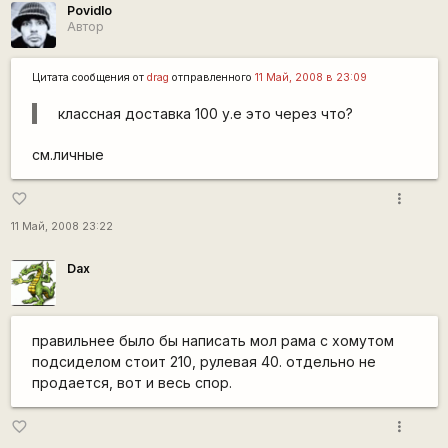
Povidlo
Автор
Цитата сообщения от
drag
отправленного
11 Май, 2008 в 23:09
классная доставка 100 у.е это через что?
см.личные
more_vert
favorite_border
11 Май, 2008 23:22
Dax
правильнее было бы написать мол рама с хомутом
подсиделом стоит 210, рулевая 40. отдельно не
продается, вот и весь спор.
more_vert
favorite_border