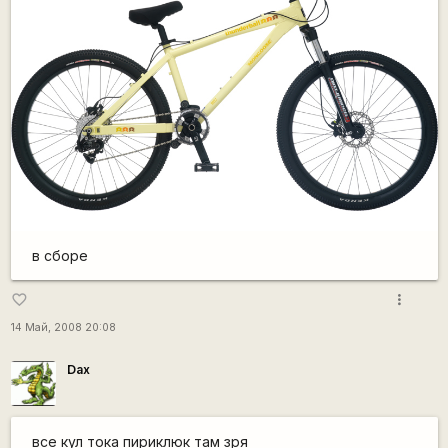
в сборе
more_vert
favorite_border
14 Май, 2008 20:08
Dax
все кул тока пириклюк там зря