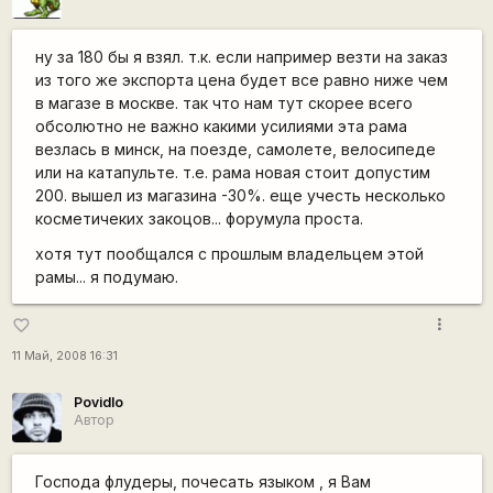
ну за 180 бы я взял. т.к. если например везти на заказ
из того же экспорта цена будет все равно ниже чем
в магазе в москве. так что нам тут скорее всего
обсолютно не важно какими усилиями эта рама
везлась в минск, на поезде, самолете, велосипеде
или на катапульте. т.е. рама новая стоит допустим
200. вышел из магазина -30%. еще учесть несколько
косметичеких закоцов... форумула проста.
хотя тут пообщался с прошлым владельцем этой
рамы... я подумаю.
more_vert
favorite_border
11 Май, 2008 16:31
Povidlo
Автор
Господа флудеры, почесать языком , я Вам