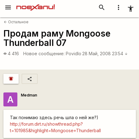
menu
search
more_vert
accessibility_new
Остальное
arrow_back
Продам раму Mongoose
Thunderball 07
4 416
Новое сообщение:
Povidlo
28 Май, 2008 23:54
visibility
arrow_downward
notifications_active
share
Medman
А
Так понимаю здесь речь шла о ней же?)
http://forum.dirt.ru/showthread.php?
t=101985&highlight=Mongoose+Thunderball