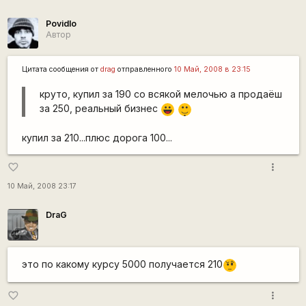
Povidlo
Автор
Цитата сообщения от
drag
отправленного
10 Май, 2008 в 23:15
круто, купил за 190 со всякой мелочью а продаёш
|-)
за 250, реальный бизнес
|-))
_)
купил за 210...плюс дорога 100...
more_vert
favorite_border
10 Май, 2008 23:17
DraG
это по какому курсу 5000 получается 210
???
more_vert
favorite_border