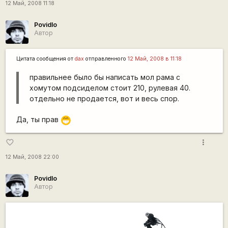
12 Май, 2008 11:18
Povidlo
Автор
Цитата сообщения от
dax
отправленного
12 Май, 2008 в 11:18
правильнее было бы написать мол рама с
хомутом подсиделом стоит 210, рулевая 40.
отдельно не продается, вот и весь спор.
Да, ты прав
;D
more_vert
favorite_border
12 Май, 2008 22:00
Povidlo
Автор