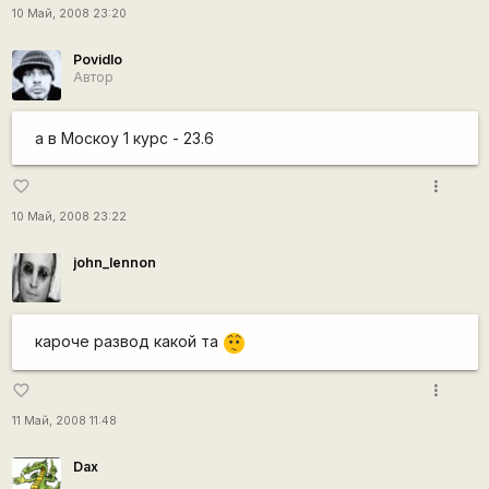
10 Май, 2008 23:20
Povidlo
Автор
а в Москоу 1 курс - 23.6
more_vert
favorite_border
10 Май, 2008 23:22
john_lennon
кароче развод какой та
:-/
more_vert
favorite_border
11 Май, 2008 11:48
Dax