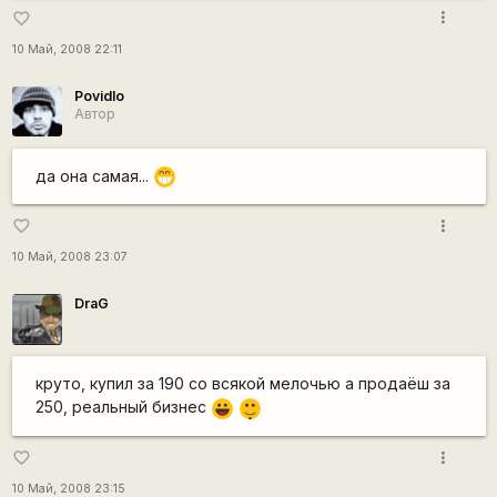
more_vert
favorite_border
10 Май, 2008 22:11
Povidlo
Автор
да она самая...
;D
more_vert
favorite_border
10 Май, 2008 23:07
DraG
круто, купил за 190 со всякой мелочью а продаёш за
|-)
250, реальный бизнес
|-))
_)
more_vert
favorite_border
10 Май, 2008 23:15