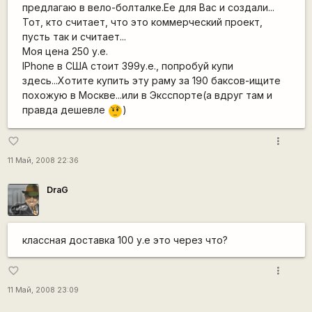
предлагаю в вело-болталке.Ее для Вас и создали...
Тот, кто считает, что это коммерческий проект,
пусть так и считает...
Моя цена 250 у.е.
IPhone в США стоит 399у.е., попробуй купи
здесь...Хотите купить эту раму за 190 баксов-ищите
похожую в Москве...или в Эксспорте(а вдруг там и
правда дешевле
)
???
more_vert
favorite_border
11 Май, 2008 22:36
DraG
классная доставка 100 у.е это через что?
more_vert
favorite_border
11 Май, 2008 23:09