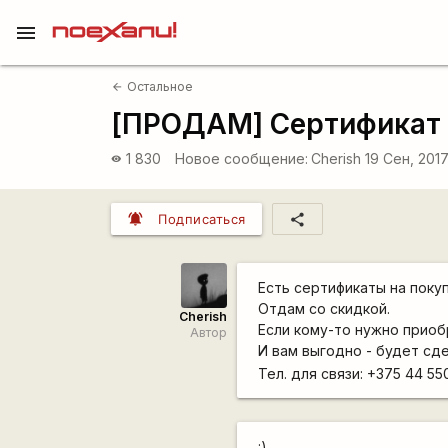
menu
Остальное
arrow_back
[ПРОДАМ] Сертификат н
1 830
Новое сообщение:
Cherish
19 Сен, 201
visibility
notifications_active
share
Подписаться
Есть сертификаты на поку
Отдам со скидкой.
Cherish
Если кому-то нужно приоб
Автор
И вам выгодно - будет сд
Тел. для связи: +375 44 55
:)