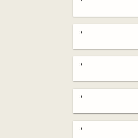
:)
:)
:)
:)