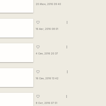
20 Июн, 2016 09:40
more_vert
favorite_border
16 Авг, 2016 08:01
more_vert
favorite_border
4 Сен, 2016 20:37
more_vert
favorite_border
16 Сен, 2016 13:42
more_vert
favorite_border
8 Окт, 2016 07:51