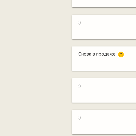
:)
Снова в продаже.
:)
:)
:)