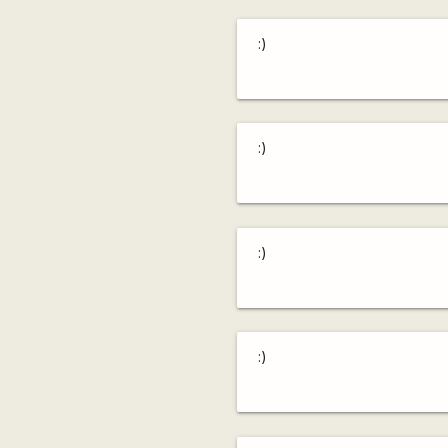
:)
:)
:)
:)