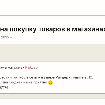
а покупку товаров в магазинах
7 20:15
arrow_downward
пку в магазинах
Райдер
.
рести что-либо в сети магазинов Райдер - пишите в ЛС.
елана скидка - и мне приятно
:)
07176.