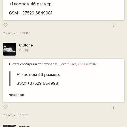
+1 костюм 46 размер.
GSM: +37529 6849981
more_vert
favorite_border
11 Окт, 2007 12:07
CjStone
Автор
Цитата сообщения от
f
отправленного
11 Окт, 2007 в 12:07
+1 костюм 46 размер.
GSM: +37529 6849981
заказал
more_vert
favorite_border
11 Окт, 2007 13:15