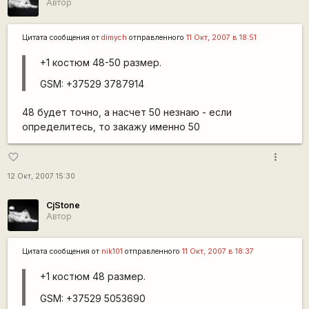
Автор
Цитата сообщения от
dimych
отправленного
11 Окт, 2007 в 18:51
+1 костюм 48-50 размер.
GSM: +37529 3787914
48 будет точно, а насчет 50 незнаю - если
определитесь, то закажу именно 50
more_vert
favorite_border
12 Окт, 2007 15:30
CjStone
Автор
Цитата сообщения от
nik101
отправленного
11 Окт, 2007 в 18:37
+1 костюм 48 размер.
GSM: +37529 5053690