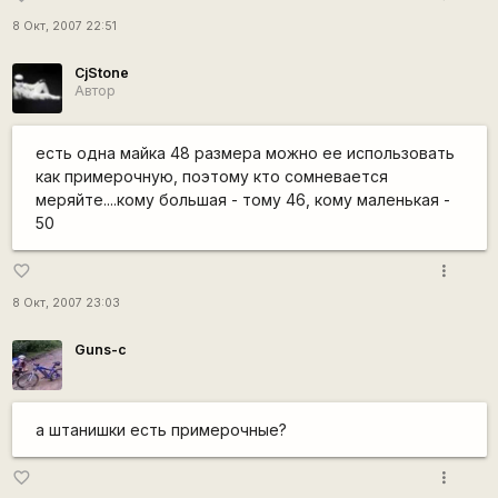
8 Окт, 2007 22:51
CjStone
Автор
есть одна майка 48 размера можно ее использовать
как примерочную, поэтому кто сомневается
меряйте....кому большая - тому 46, кому маленькая -
50
more_vert
favorite_border
8 Окт, 2007 23:03
Guns-c
а штанишки есть примерочные?
more_vert
favorite_border