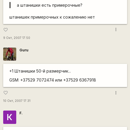
а штанишки есть примерочные?
штанишек примерочных к сожалению нет
more_vert
favorite_border
9 Окт, 2007 17:50
Guru
+1 Штанишки 50-й размерчик...
GSM: +37529 7072474 или +37529 6367918
more_vert
favorite_border
10 Окт, 2007 17:31
F.
К