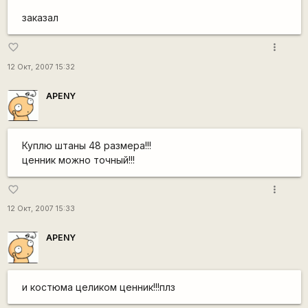
заказал
more_vert
favorite_border
12 Окт, 2007 15:32
APENY
Куплю штаны 48 размера!!!
ценник можно точный!!!
more_vert
favorite_border
12 Окт, 2007 15:33
APENY
и костюма целиком ценник!!!плз