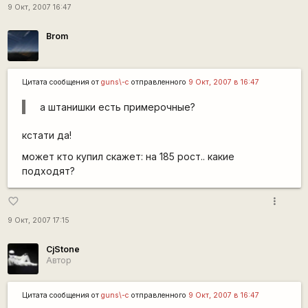
9 Окт, 2007 16:47
Brom
Цитата сообщения от
guns\-c
отправленного
9 Окт, 2007 в 16:47
а штанишки есть примерочные?
кстати да!
может кто купил скажет: на 185 рост.. какие
подходят?
more_vert
favorite_border
9 Окт, 2007 17:15
CjStone
Автор
Цитата сообщения от
guns\-c
отправленного
9 Окт, 2007 в 16:47