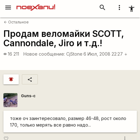
menu
search
more_vert
accessibility_new
Остальное
arrow_back
Продам веломайки SCOTT,
Cannondale, Jiro и т.д.!
16 211
Новое сообщение:
CjStone
6 Июл, 2008 22:27
visibility
arrow_downward
notifications_active
share
Guns-c
тоже оч заинтересовало, размер 46-48, рост около
170, только мерять все равно надо...
more_vert
favorite_border