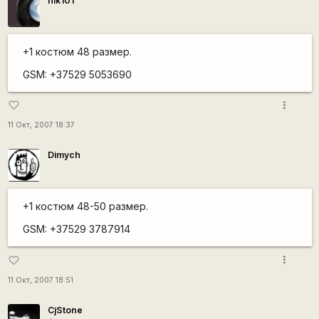
nik101
+1 костюм 48 размер.
GSM: +37529 5053690
more_vert
favorite_border
11 Окт, 2007 18:37
Dimych
+1 костюм 48-50 размер.
GSM: +37529 3787914
more_vert
favorite_border
11 Окт, 2007 18:51
CjStone