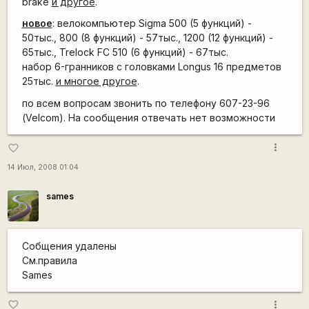
brake
и другое
.
новое
: велокомпьютер Sigma 500 (5 функций) -
50тыс., 800 (8 функций) - 57тыс., 1200 (12 функций) -
65тыс., Trelock FC 510 (6 функций) - 67тыс.
набор 6-гранников с головками Longus 16 предметов
25тыс.
и многое другое
.
по всем вопросам звонить по телефону 607-23-96
(Velcom). На сообщения отвечать нет возможности
more_vert
favorite_border
14 Июл, 2008 01:04
sames
Собщения удалены
См.правила
Sames
more_vert
favorite_border