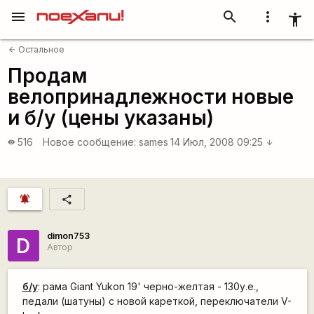
menu
search
more_vert
accessibility_new
Остальное
arrow_back
Продам
велопринадлежности новые
и б/у (цены указаны)
516
Новое сообщение:
sames
14 Июл, 2008 09:25
visibility
arrow_downward
notifications_active
share
dimon753
D
Автор
б/у
: рама Giant Yukon 19' черно-желтая - 130у.е.,
педали (шатуны) с новой кареткой, переключатели V-