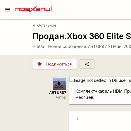
menu
Остальное
arrow_back
Продан.Xbox 360 Elite S
505
Новое сообщение:
ARTUR87
21 Май, 201
visibility
notifications_active
share
Подписаться
Комплект+кабель HDMI.Пр
ARTUR87
месяцев.
Автор
:)