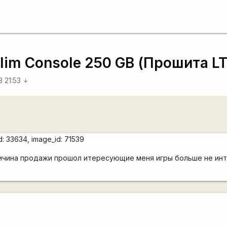
lim Console 250 GB (Прошита LT
3 21:53
arrow_downward
ичина продажи прошол итересующие меня игры больше не инт