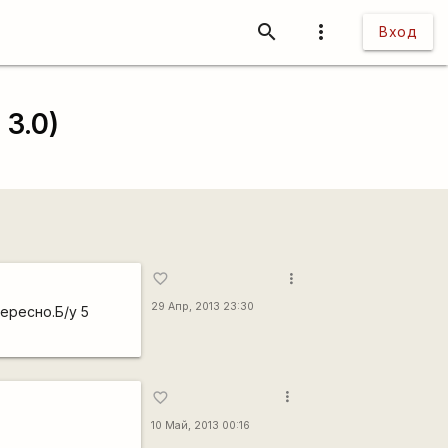
search
more_vert
Вход
 3.0)
more_vert
favorite_border
29 Апр, 2013 23:30
ересно.Б/у 5
more_vert
favorite_border
10 Май, 2013 00:16