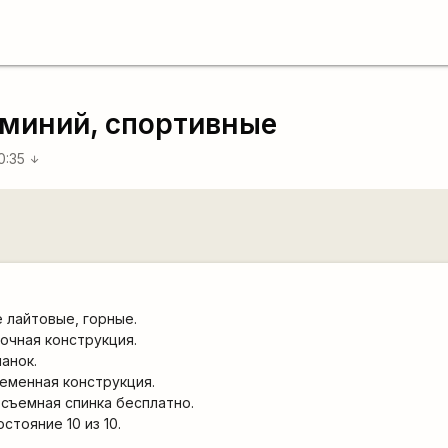
миний, спортивные
00:35
arrow_downward
 лайтовые, горные.
очная конструкция.
анок.
менная конструкция.
 съемная спинка бесплатно.
стояние 10 из 10.