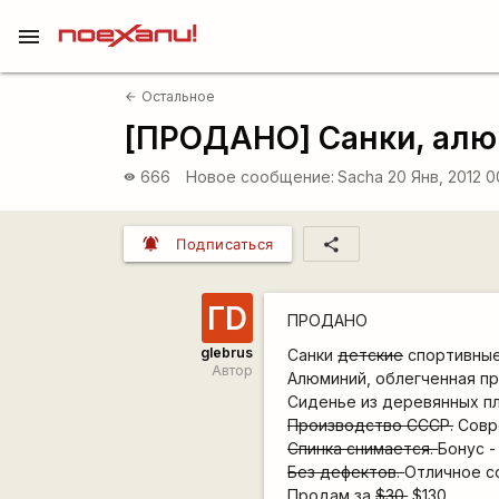
menu
Остальное
arrow_back
[ПРОДАНО] Санки, алю
666
Новое сообщение:
Sacha
20 Янв, 2012 
visibility
notifications_active
share
Подписаться
ГD
ПРОДАНО
glebrus
Санки
детские
спортивные
Автор
Алюминий, облегченная пр
Сиденье из деревянных пл
Производство СССР.
Совре
Спинка снимается.
Бонус -
Без дефектов.
Отличное со
Продам за
$30.
$130