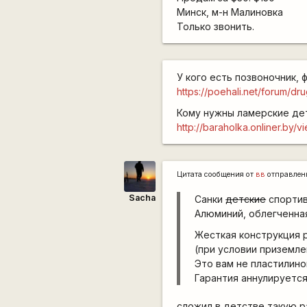
Минск, м-н Малиновка
Только звонить.
У кого есть позвоночник, 
https://poehali.net/forum/d
Кому нужны ламерские дет
http://baraholka.onliner.by
Цитата сообщения от
вв
отправлен
Sacha
Санки
детские
спортив
Алюминий, облегченная
Жесткая конструкция р
(при условии приземле
Это вам не пластилино
Гарантия аннулируется
сложил в детстве такую р