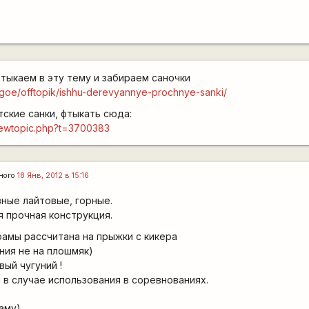
фтыкаем в эту тему и забираем саночки
rugoe/offtopik/ishhu-derevyannye-prochnye-sanki/
ские санки, фтыкать сюда:
/viewtopic.php?t=3700383
ного
18 Янв, 2012 в 15:16
ные лайтовые, горные.
 прочная конструкция.
амы рассчитана на прыжки с кикера
ния не на плошмяк)
вый чугуний !
 в случае использования в соревнованиях.
аму)