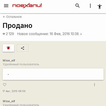
menu
search
more_vert
accessibility_new
Остальное
arrow_back
Продано
2 129
Новое сообщение:
16 Фев, 2016 10:38
visibility
arrow_downward
notifications_active
share
Wise_elf
Удалённый пользователь
-
more_vert
favorite_border
17 Авг, 2015 08:56
Wise_elf
Удалённый пользователь