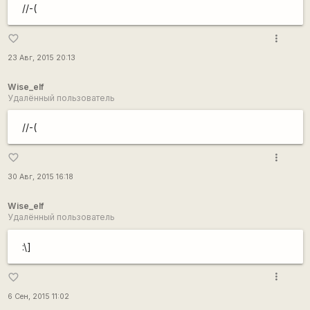
//-(
more_vert
favorite_border
23 Авг, 2015 20:13
Wise_elf
Удалённый пользователь
//-(
more_vert
favorite_border
30 Авг, 2015 16:18
Wise_elf
Удалённый пользователь
:\]
more_vert
favorite_border
6 Сен, 2015 11:02