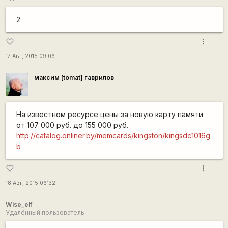
2
more_vert
favorite_border
17 Авг, 2015 09:06
максим [tomat] гаврилов
На известном ресурсе цены за новую карту памяти
от 107 000 руб. до 155 000 руб.
http://catalog.onliner.by/memcards/kingston/kingsdc1016g
b
more_vert
favorite_border
18 Авг, 2015 06:32
Wise_elf
Удалённый пользователь