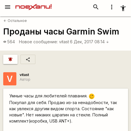
menu
search
more_vert
accessibility_new
Остальное
arrow_back
Проданы часы Garmin Swim
564
Новое сообщение:
vitast
6 Дек, 2017 08:14
visibility
arrow_downward
notifications_active
share
vitast
V
Автор
Умные часы для любителей плавания.
;)
Покупал для себя. Продаю из-за ненадобности, так
как увлекся другим видом спорта. Состояние "как
новые". Нет никаких царапин на стекле. Полный
комплект(коробка, USB ANT+).