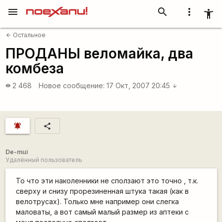
menu
search
more_vert
accessibility_new
Остальное
arrow_back
ПРОДАНЫ веломайка, два
комбеза
2 468
Новое сообщение:
17 Окт, 2007 20:45
visibility
arrow_downward
notifications_active
share
De-mui
Удалённый пользователь
То что эти наколенники не сползают это точно , т.к.
сверху и снизу прорезиненная штука такая (как в
велотрусах). Только мне например они слегка
маловаты, а вот самый малый размер из аптеки с