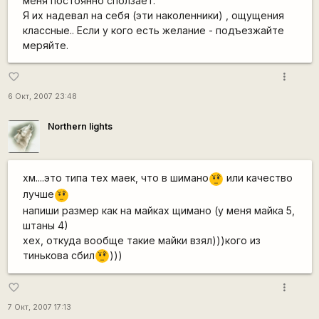
меня постоянно сползает.
Я их надевал на себя (эти наколенники) , ощущения
классные.. Если у кого есть желание - подъезжайте
меряйте.
more_vert
favorite_border
6 Окт, 2007 23:48
Northern lights
хм....это типа тех маек, что в шимано
или качество
???
лучше
???
напиши размер как на майках щимано (у меня майка 5,
штаны 4)
хех, откуда вообще такие майки взял)))кого из
тинькова сбил
)))
???
more_vert
favorite_border
7 Окт, 2007 17:13