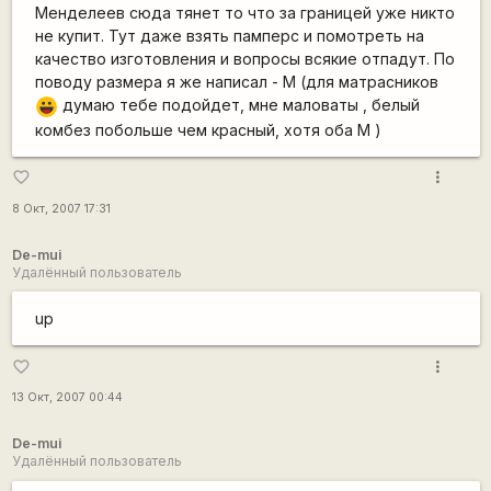
Менделеев сюда тянет то что за границей уже никто
не купит. Тут даже взять памперс и помотреть на
качество изготовления и вопросы всякие отпадут. По
поводу размера я же написал - М (для матрасников
думаю тебе подойдет, мне маловаты , белый
|-))
комбез побольше чем красный, хотя оба М )
more_vert
favorite_border
8 Окт, 2007 17:31
De-mui
Удалённый пользователь
up
more_vert
favorite_border
13 Окт, 2007 00:44
De-mui
Удалённый пользователь