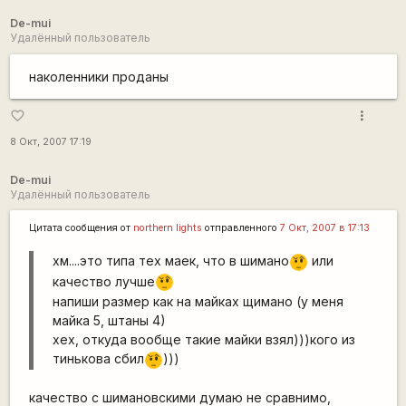
De-mui
Удалённый пользователь
наколенники проданы
more_vert
favorite_border
8 Окт, 2007 17:19
De-mui
Удалённый пользователь
Цитата сообщения от
northern lights
отправленного
7 Окт, 2007 в 17:13
хм....это типа тех маек, что в шимано
или
???
качество лучше
???
напиши размер как на майках щимано (у меня
майка 5, штаны 4)
хех, откуда вообще такие майки взял)))кого из
тинькова сбил
)))
???
качество с шимановскими думаю не сравнимо,