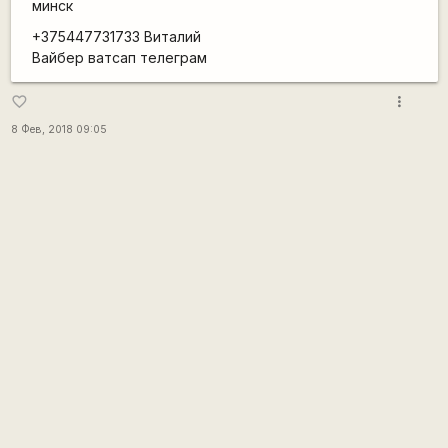
минск
+375447731733 Виталий
Вайбер ватсап телеграм
more_vert
favorite_border
8 Фев, 2018 09:05