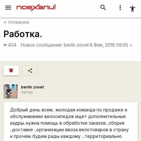
menu
search
more_vert
accessibility_new
Остальное
arrow_back
Работка.
404
Новое сообщение:
berlin zovet
8 Фев, 2018 09:05
visibility
arrow_downward
notifications_active
share
berlin zovet
Автор
Добрый день всем.. молодая команда по продаже и
обслуживанию велосипедов ищет дополнительные
кадры..нужна помощь в обработке заказов...сборке
..доставке ..организации ввоза велотоваров в страну
и прочем..будем рады каждому ...территориально