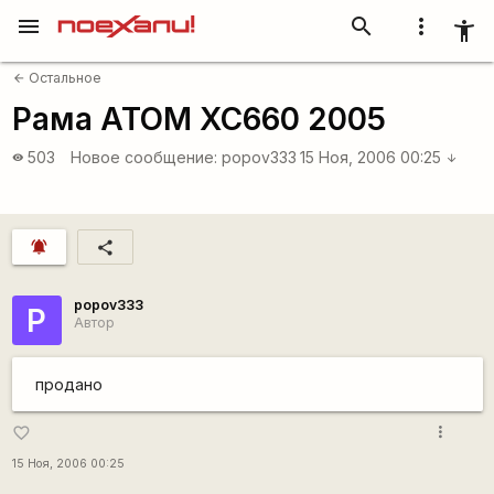
menu
search
more_vert
accessibility_new
Остальное
arrow_back
Рама АТОМ XC660 2005
503
Новое сообщение:
popov333
15 Ноя, 2006 00:25
visibility
arrow_downward
notifications_active
share
popov333
P
Автор
продано
more_vert
favorite_border
15 Ноя, 2006 00:25