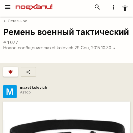
menu
search
more_vert
accessibility_new
Остальное
arrow_back
Ремень военный тактический
1 077
visibility
Новое сообщение:
maxet kolevich
29 Сен, 2015 10:30
arrow_downward
notifications_active
share
maxet kolevich
M
Автор