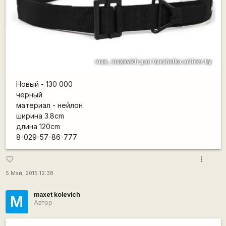
Новый - 130 000
черный
материал - нейлон
ширина 3.8cm
длина 120cm
8-029-57-86-777
more_vert
favorite_border
5 Май, 2015 12:38
maxet kolevich
M
Автор