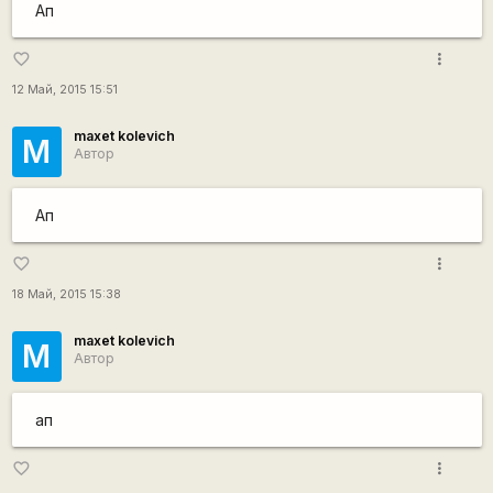
Ап
more_vert
favorite_border
12 Май, 2015 15:51
maxet kolevich
M
Автор
Ап
more_vert
favorite_border
18 Май, 2015 15:38
maxet kolevich
M
Автор
ап
more_vert
favorite_border