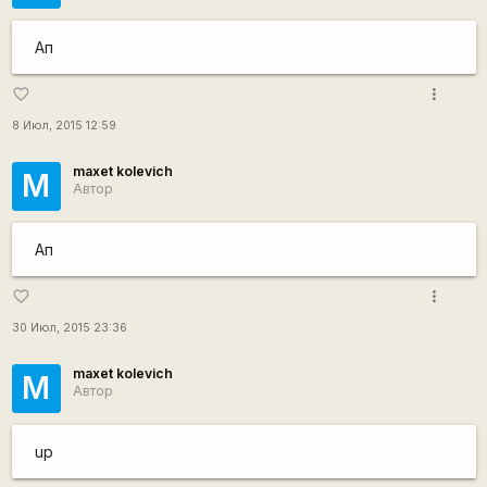
Ап
more_vert
favorite_border
8 Июл, 2015 12:59
maxet kolevich
M
Автор
Ап
more_vert
favorite_border
30 Июл, 2015 23:36
maxet kolevich
M
Автор
up