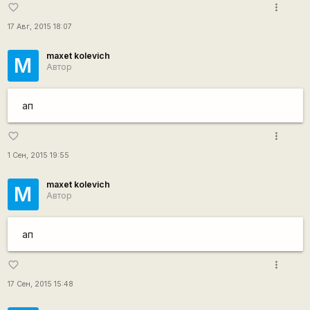
more_vert
favorite_border
17 Авг, 2015 18:07
maxet kolevich
M
Автор
ап
more_vert
favorite_border
1 Сен, 2015 19:55
maxet kolevich
M
Автор
ап
more_vert
favorite_border
17 Сен, 2015 15:48