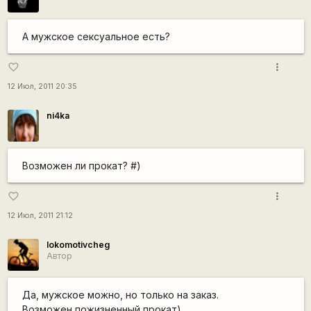
А мужское сексуальное есть?
more_vert
favorite_border
12 Июл, 2011 20:35
ni4ka
Возможен ли прокат? #)
more_vert
favorite_border
12 Июл, 2011 21:12
lokomotivcheg
Автор
Да, мужское можно, но только на заказ.
Возможен пожизненный прокат)