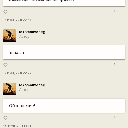
more_vert
favorite_border
12 Июл, 2011 22:49
lokomotivcheg
Автор
типа ап
more_vert
favorite_border
19 Июл, 2011 22:22
lokomotivcheg
Автор
Обновление!
more_vert
favorite_border
29 Июл, 2011 19:21