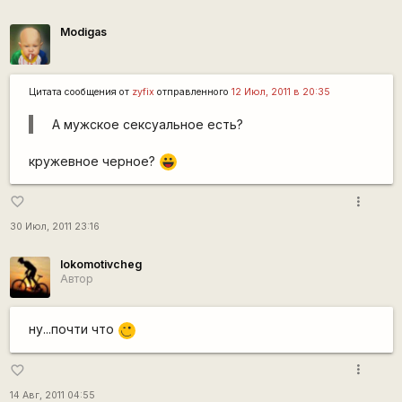
Modigas
Цитата сообщения от
zyfix
отправленного
12 Июл, 2011 в 20:35
А мужское сексуальное есть?
кружевное черное?
|-))
more_vert
favorite_border
30 Июл, 2011 23:16
lokomotivcheg
Автор
ну...почти что
,-)
more_vert
favorite_border
14 Авг, 2011 04:55