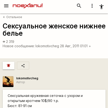
menu
search
more_vert
accessibility_new
Остальное
arrow_back
Сексуальное женское нижнее
белье
2 319
visibility
Новое сообщение:
lokomotivcheg
28 Авг, 2011 01:01
arrow_downward
notifications_active
share
lokomotivcheg
Автор
Сексуальная кружевная сеточка с узором и
открытым кротчем 10$/90 т.р.
Бюст: 81-91 см