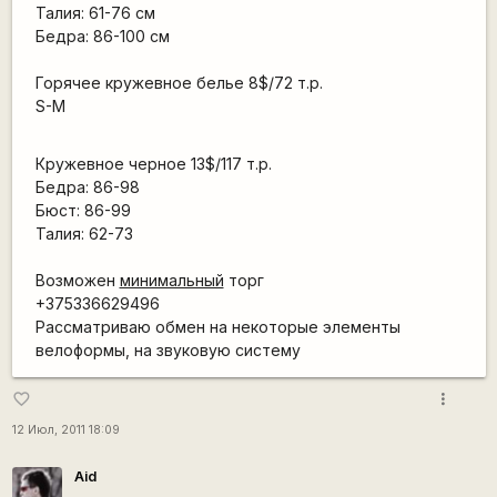
Талия: 61-76 см
Бедра: 86-100 см
Горячее кружевное белье 8$/72 т.р.
S-M
Кружевное черное 13$/117 т.р.
Бедра: 86-98
Бюст: 86-99
Талия: 62-73
Возможен
минимальный
торг
+375336629496
Рассматриваю обмен на некоторые элементы
велоформы, на звуковую систему
more_vert
favorite_border
12 Июл, 2011 18:09
Aid