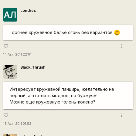
Londres
АЛ
Горячее кружевное белье огонь без вариантов
;)
more_vert
favorite_border
14 Авг, 2011 22:01
Black_Thrush
Интересует кружевной панцирь, желательно не
черный, а что-нить модное, по буржуям!
Можно еще кружевную голень-колено?
more_vert
favorite_border
15 Авг, 2011 01:52