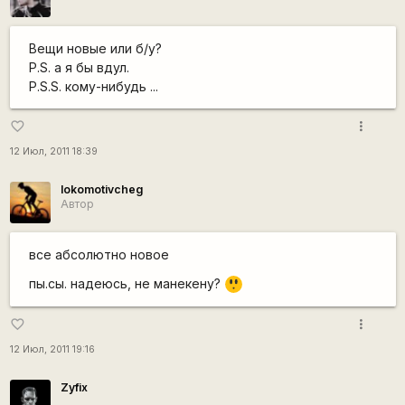
Вещи новые или б/у?
P.S. а я бы вдул.
P.S.S. кому-нибудь ...
more_vert
favorite_border
12 Июл, 2011 18:39
lokomotivcheg
Автор
все абсолютно новое
=8
пы.сы. надеюсь, не манекену?
O
more_vert
favorite_border
12 Июл, 2011 19:16
Zyfix