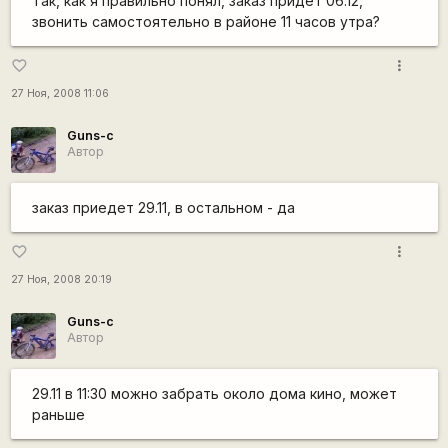
Так, как я правильно понял, заказ придет 06.12,
звонить самостоятельно в районе 11 часов утра?
more_vert
favorite_border
27 Ноя, 2008 11:06
Guns-c
Автор
заказ приедет 29.11, в остальном - да
more_vert
favorite_border
27 Ноя, 2008 20:19
Guns-c
Автор
29.11 в 11:30 можно забрать около дома кино, может
раньше