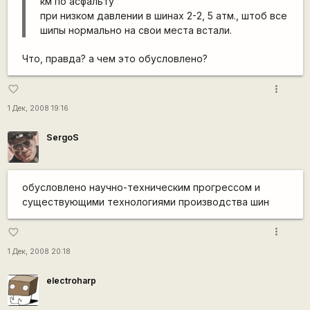
км по асфальту
при низком давлении в шинах 2-2, 5 атм., штоб все
шипы нормально на свои места встали.
Что, правда? а чем это обусловлено?
more_vert
favorite_border
1 Дек, 2008 19:16
SergoS
обусловлено научно-техническим прогрессом и
существующими технологиями производства шин
more_vert
favorite_border
1 Дек, 2008 20:18
electroharp