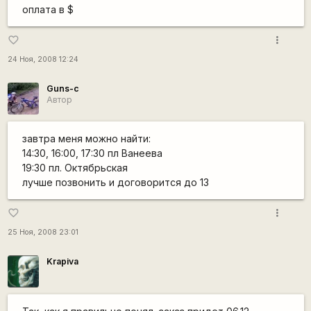
оплата в $
more_vert
favorite_border
24 Ноя, 2008 12:24
Guns-c
Автор
завтра меня можно найти:
14:30, 16:00, 17:30 пл Ванеева
19:30 пл. Октябрьская
лучше позвонить и договорится до 13
more_vert
favorite_border
25 Ноя, 2008 23:01
Krapiva