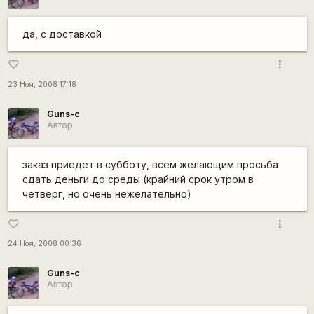
да, с доставкой
more_vert
favorite_border
23 Ноя, 2008 17:18
Guns-c
Автор
заказ приедет в субботу, всем желающим просьба
сдать деньги до среды (крайний срок утром в
четверг, но очень нежелательно)
more_vert
favorite_border
24 Ноя, 2008 00:36
Guns-c
Автор