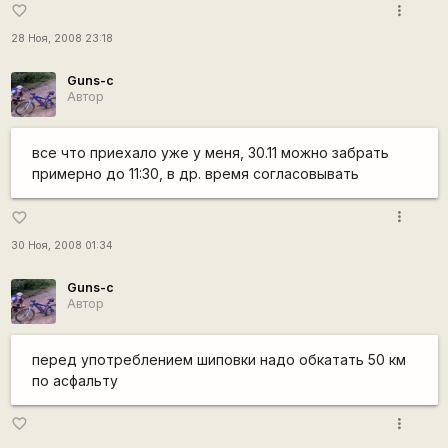
more_vert
favorite_border
28 Ноя, 2008 23:18
Guns-c
Автор
все что приехало уже у меня, 30.11 можно забрать
примерно до 11:30, в др. время согласовывать
more_vert
favorite_border
30 Ноя, 2008 01:34
Guns-c
Автор
перед употреблением шиповки надо обкатать 50 км
по асфальту
more_vert
favorite_border