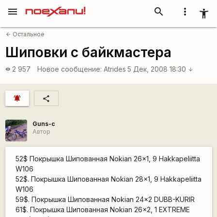
menu
search
more_vert
accessibility_new
Остальное
arrow_back
Шиповки с байкмастера
2 957
Новое сообщение:
Atrides
5 Дек, 2008 18:30
visibility
arrow_downward
notifications_active
share
Guns-c
Автор
52$ Покрышка Шипованная Nokian 26x1, 9 Hakkapeliitta
W106
52$. Покрышка Шипованная Nokian 28x1, 9 Hakkapeliitta
W106
59$. Покрышка Шипованная Nokian 24x2 DUBB-KURIR
61$. Покрышка Шипованная Nokian 26x2, 1 EXTREME