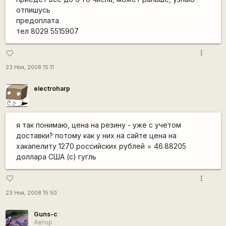
отпишусь
предоплата
тел 8029 5515907
more_vert
favorite_border
23 Ноя, 2008 15:11
electroharp
я так понимаю, цена на резину - уже с учетом
доставки? потому как у них на сайте цена на
хакапелиту 1270 российских рублей = 46.88205
доллара США (с) гугль
more_vert
favorite_border
23 Ноя, 2008 15:50
Guns-c
Автор