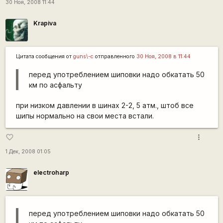
30 Ноя, 2008 11:44
Krapiva
Цитата сообщения от
guns\-c
отправленного
30 Ноя, 2008 в 11:44
перед употреблением шиповки надо обкатать 50
км по асфальту
при низком давлении в шинах 2-2, 5 атм., штоб все
шипы нормально на свои места встали.
more_vert
favorite_border
1 Дек, 2008 01:05
electroharp
перед употреблением шиповки надо обкатать 50