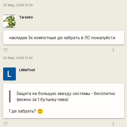
25 Мар, 2009 12:35
Tarasko
накладки 3х компотные де забрать в ЛС пожалуйста
more_vert
favorite_border
25 Мар, 2009 13:45
LittleFoot
L
Защита на большую звезду системы - бесплатно
(можно за 1 бутылку пива)
Где забрать?
:)
more_vert
favorite_border