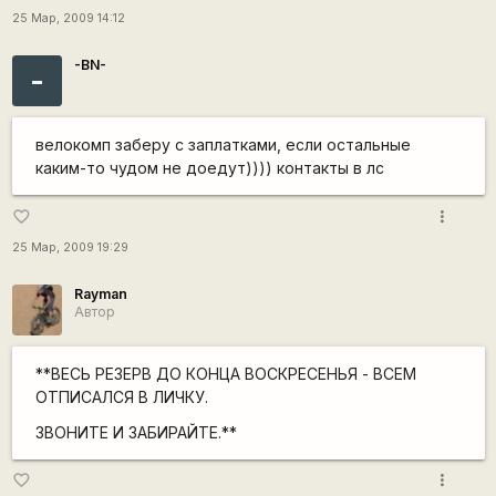
25 Мар, 2009 14:12
-BN-
-
велокомп заберу с заплатками, если остальные
каким-то чудом не доедут)))) контакты в лс
more_vert
favorite_border
25 Мар, 2009 19:29
Rаyman
Автор
**ВЕСЬ РЕЗЕРВ ДО КОНЦА ВОСКРЕСЕНЬЯ - ВСЕМ
ОТПИСАЛСЯ В ЛИЧКУ.
ЗВОНИТЕ И ЗАБИРАЙТЕ.**
more_vert
favorite_border