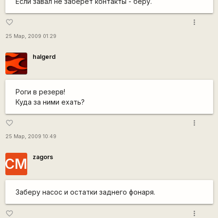
Если завал не заберет контакты - беру.
more_vert
favorite_border
25 Мар, 2009 01:29
halgerd
Роги в резерв!
Куда за ними ехать?
more_vert
favorite_border
25 Мар, 2009 10:49
zagors
СМ
Заберу насос и остатки заднего фонаря.
more_vert
favorite_border