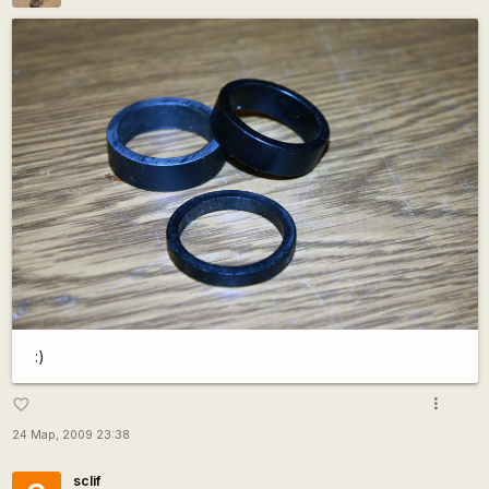
:)
more_vert
favorite_border
24 Мар, 2009 23:38
sclif