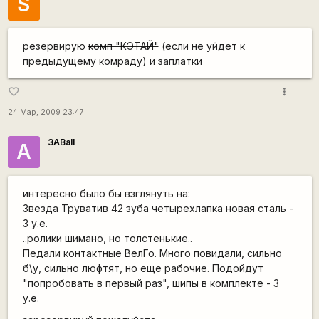
S
резервирую
комп "КЭТАЙ"
(если не уйдет к
предыдущему комраду) и заплатки
more_vert
favorite_border
24 Мар, 2009 23:47
3ABall
A
интересно было бы взглянуть на:
Звезда Труватив 42 зуба четырехлапка новая сталь -
3 у.е.
..ролики шимано, но толстенькие..
Педали контактные ВелГо. Много повидали, сильно
б\у, сильно люфтят, но еще рабочие. Подойдут
"попробовать в первый раз", шипы в комплекте - 3
у.е.