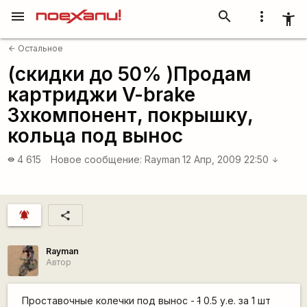
menu
search
more_vert
accessibility_new
Остальное
arrow_back
(скидки до 50% )Продам
картриджи V-brake
3хкомпонент, покрышку,
кольца под вынос
4 615
Новое сообщение:
Rаyman
12 Апр, 2009 22:50
visibility
arrow_downward
notifications_active
share
Rаyman
Автор
Проставочные колечки под вынос -
1
0.5 у.е. за 1 шт