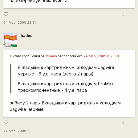
зарезервируй пожалуйста
more_vert
favorite_border
24 Мар, 2009 23:51
hades
Цитата сообщения от
rаyman
отправленного
24 Мар, 2009 в 23:18
Вкладыши к картриджным колодкам Jagwire
черные - 6 у.е. пара (всего 2 пары)
Вкладыши к картриджным колодкам РroMax
трехкомпонентные - 4 у.е. пара
забиру 2 пары Вкладыши к картриджным колодкам
Jagwire черные
more_vert
favorite_border
24 Мар, 2009 23:58