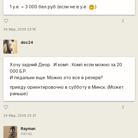
1 у.е. = 3 000 бел руб (если не в у.е.
)
:)
more_vert
favorite_border
24 Мар, 2009 23:18
doc24
Хочу задний Деор . И комп . Комп если можно за 20
000 Б.Р.
И педальки еще. Можно это все в резерв?
приеду ориентировочно в субботу в Минск. (Может
раньше)
more_vert
favorite_border
24 Мар, 2009 23:37
Rаyman
Автор