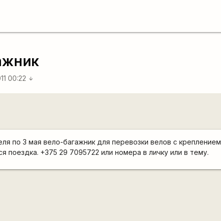
ажник
011 00:22
arrow_downward
еля по 3 мая вело-багажник для перевозки велов с креплением
я поездка. +375 29 7095722 или номера в личку или в тему.