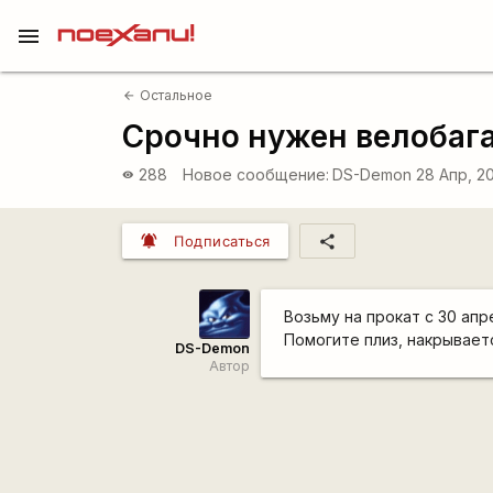
menu
Остальное
arrow_back
Срочно нужен велобаг
288
Новое сообщение:
DS-Demon
28 Апр, 2
visibility
notifications_active
share
Подписаться
Возьму на прокат с 30 апр
Помогите плиз, накрываетс
DS-Demon
Автор