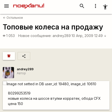
menu
search
more_vert
accessibility_new
Остальное
arrow_back
Топовые колеса на продажу
1 053
Новое сообщение:
andrey289
10 Апр, 2009 12:49
visibility
arrow_downward
notifications_active
share
andrey289
Автор
80299253519
новые колеса на шоссе втулки корратек, обода CFX
цена 150