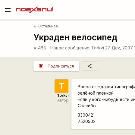
menu
Остальное
arrow_back
Украден велосипед
488
Новое сообщение:
Torkvi
27 Дек, 2007 
visibility
notifications_active
share
Подписаться
T
Вчера от здания типографи
зелёной пленкой.
Torkvi
Если у кого-нибудь есть 
Автор
Спасибо
3300421
7520502