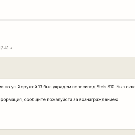
17:41
arrow_downward
и по ул. Хоружей 13 был украдем велосипед Stels 810. Был окл
информация, сообщите пожалуйста за вознаграждениею