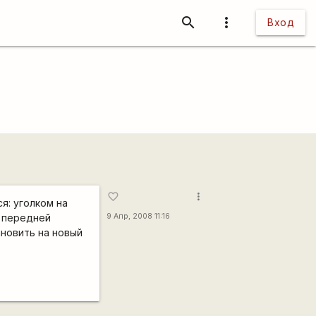
search
more_vert
Вход
more_vert
favorite_border
я: уголком на
е передней
9 Апр, 2008 11:16
ановить на новый