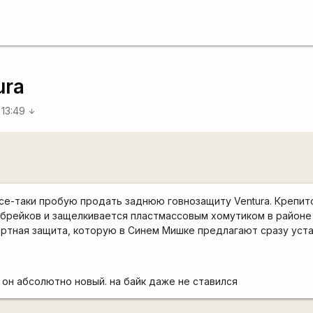
ura
 13:49
arrow_downward
се-таки пробую продать заднюю говнозащиту Ventura. Крепитс
-брейков и защелкивается пластмассовым хомутиком в район
артная защита, которую в Синем Мишке предлагают сразу уст
 он абсолютно новый. на байк даже не ставился