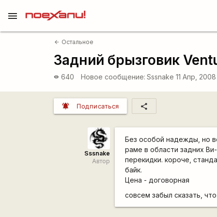
menu
Остальное
arrow_back
Задний брызговик Vent
640
Новое сообщение:
Sssnake
11 Апр, 2008
visibility
notifications_active
share
Подписаться
Без особой надежды, но в
раме в области задних Ви
Sssnake
перекидки. короче, станд
Автор
байк.
Цена - договорная
совсем забыл сказать, что