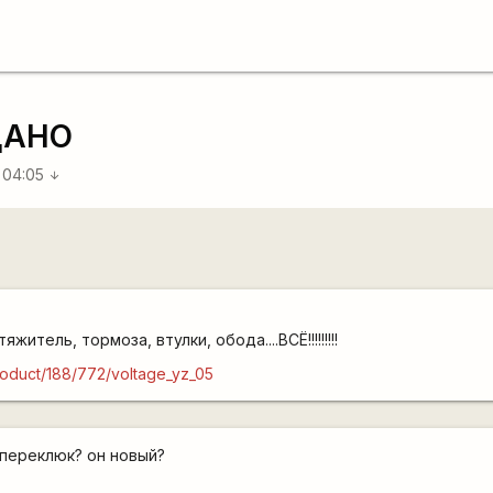
ДАНО
8 04:05
arrow_downward
)
житель, тормоза, втулки, обода....ВСЁ!!!!!!!!!
roduct/188/772/voltage_yz_05
 переклюк? он новый?