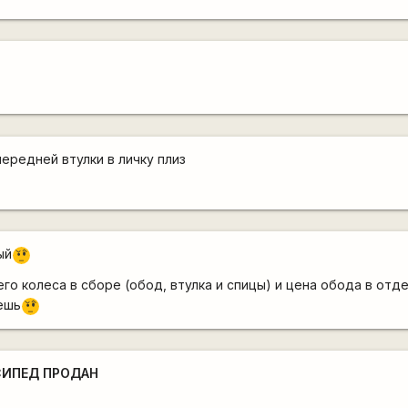
передней втулки в личку плиз
ый
???
его колеса в сборе (обод, втулка и спицы) и цена обода в отд
ешь
???
СИПЕД ПРОДАН