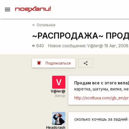
menu
Остальное
arrow_back
~РАСПРОДАЖА~ ПРО
640
Новое сообщение:
V@ler@
18 Авг, 200
visibility
notifications_active
share
Подписаться
V
Продам все с этого вела
каретка, шатуны, вилка, натя
V@ler@
Автор
http://scottusa.com/gb_en/p
сколько хочешь за задний
Headcrash