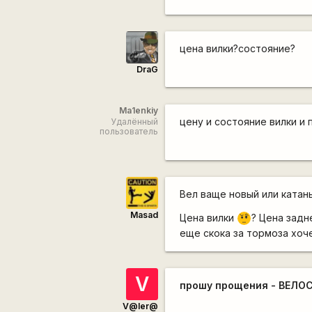
цена вилки?состояние?
DraG
Ma1enkiy
цену и состояние вилки и 
Удалённый
пользователь
Вел ваще новый или катан
Masad
Цена вилки
? Цена задн
???
еще скока за тормоза хоч
V
прошу прощения - ВЕЛО
V@ler@