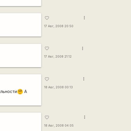
more_vert
favorite_border
17 Авг, 2008 20:50
more_vert
favorite_border
17 Авг, 2008 21:12
more_vert
favorite_border
18 Авг, 2008 00:13
ельности
А
???
more_vert
favorite_border
18 Авг, 2008 04:05