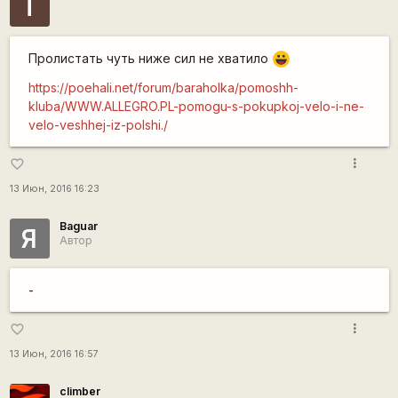
T
Пролистать чуть ниже сил не хватило
|-))
https://poehali.net/forum/baraholka/pomoshh-
kluba/WWW.ALLEGRO.PL-pomogu-s-pokupkoj-velo-i-ne-
velo-veshhej-iz-polshi./
more_vert
favorite_border
13 Июн, 2016 16:23
Baguar
Я
Автор
-
more_vert
favorite_border
13 Июн, 2016 16:57
climber