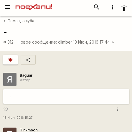
menu
search
more_vert
accessibility_new
Помощь клуба
arrow_back
-
312
Новое сообщение:
climber
13 Июн, 2016 17:44
visibility
arrow_downward
notifications_active
share
Baguar
Я
Автор
-
more_vert
favorite_border
13 Июн, 2016 15:27
Tin-moon