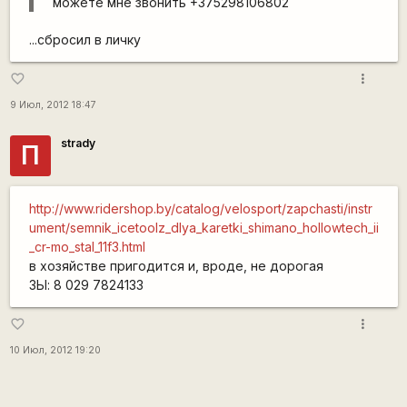
можете мне звонить +375298106802
...сбросил в личку
more_vert
favorite_border
9 Июл, 2012 18:47
strady
П
http://www.ridershop.by/catalog/velosport/zapchasti/instr
ument/semnik_icetoolz_dlya_karetki_shimano_hollowtech_ii
_cr-mo_stal_11f3.html
в хозяйстве пригодится и, вроде, не дорогая
ЗЫ: 8 029 7824133
more_vert
favorite_border
10 Июл, 2012 19:20