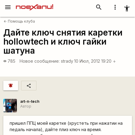
menu
search
more_vert
accessibility_new
Помощь клуба
arrow_back
Дайте ключ снятия каретки
hollowtech и ключ гайки
шатуна
785
Новое сообщение:
strady
10 Июл, 2012 19:20
visibility
arrow_downward
notifications_active
share
art-n-tech
Автор
пришел ППЦ моей каретке (хрустеть при нажатии на
педаль начала), дайте плиз ключ на время.