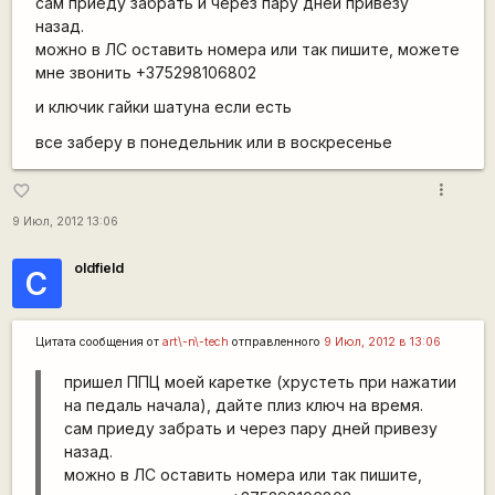
сам приеду забрать и через пару дней привезу
назад.
можно в ЛС оставить номера или так пишите, можете
мне звонить +375298106802
и ключик гайки шатуна если есть
все заберу в понедельник или в воскресенье
more_vert
favorite_border
9 Июл, 2012 13:06
oldfield
С
Цитата сообщения от
art\-n\-tech
отправленного
9 Июл, 2012 в 13:06
пришел ППЦ моей каретке (хрустеть при нажатии
на педаль начала), дайте плиз ключ на время.
сам приеду забрать и через пару дней привезу
назад.
можно в ЛС оставить номера или так пишите,