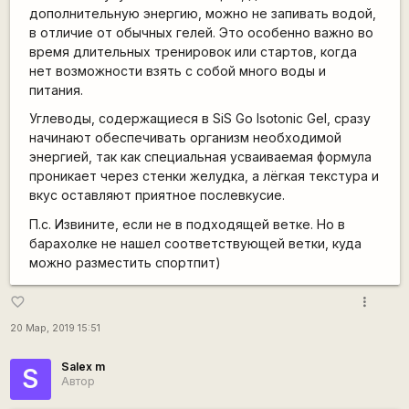
дополнительную энергию, можно не запивать водой,
в отличие от обычных гелей. Это особенно важно во
время длительных тренировок или стартов, когда
нет возможности взять с собой много воды и
питания.
Углеводы, содержащиеся в SiS Go Isotonic Gel, сразу
начинают обеспечивать организм необходимой
энергией, так как специальная усваиваемая формула
проникает через стенки желудка, а лёгкая текстура и
вкус оставляют приятное послевкусие.
П.с. Извините, если не в подходящей ветке. Но в
барахолке не нашел соответствующей ветки, куда
можно разместить спортпит)
more_vert
favorite_border
20 Мар, 2019 15:51
Salex m
S
Автор