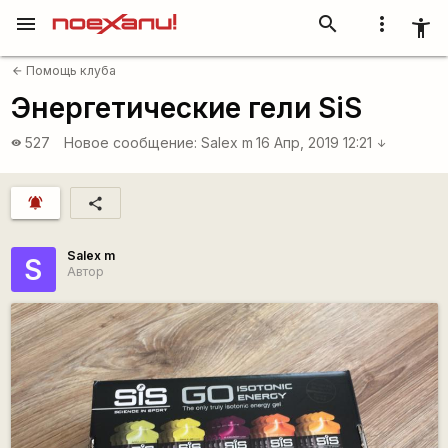
menu
search
more_vert
accessibility_new
Помощь клуба
arrow_back
Энергетические гели SiS
527
Новое сообщение:
Salex m
16 Апр, 2019 12:21
visibility
arrow_downward
notifications_active
share
Salex m
S
Автор