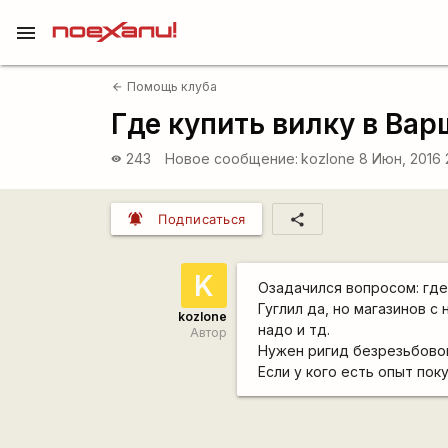
menu
Помощь клуба
arrow_back
Где купить вилку в Ва
243
Новое сообщение:
kozlone
8 Июн, 2016 
visibility
notifications_active
share
Подписаться
K
Озадачился вопросом: где
Гуглил да, но магазинов с
kozlone
надо и тд.
Автор
Нужен ригид безрезьбовой
Если у кого есть опыт пок