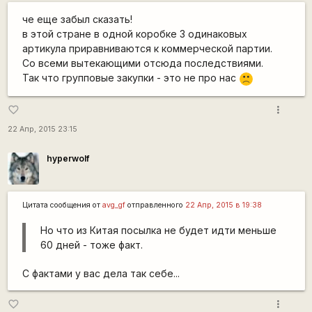
че еще забыл сказать!
в этой стране в одной коробке 3 одинаковых
артикула приравниваются к коммерческой партии.
Со всеми вытекающими отсюда последствиями.
Так что групповые закупки - это не про нас
:(
more_vert
favorite_border
22 Апр, 2015 23:15
hyperwolf
Цитата сообщения от
avg_gf
отправленного
22 Апр, 2015 в 19:38
Но что из Китая посылка не будет идти меньше
60 дней - тоже факт.
С фактами у вас дела так себе...
more_vert
favorite_border