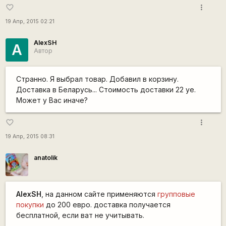
more_vert
favorite_border
19 Апр, 2015 02:21
AlexSH
A
Автор
Странно. Я выбрал товар. Добавил в корзину.
Доставка в Беларусь... Стоимость доставки 22 уе.
Может у Вас иначе?
more_vert
favorite_border
19 Апр, 2015 08:31
anatolik
AlexSH
, на данном сайте применяются
групповые
покупки
до 200 евро. доставка получается
бесплатной, если ват не учитывать.