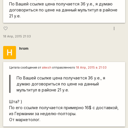
По Вашей ссылке цена получается 36 у.е., я думаю
договориться по цене на данный мультитул в районе
21 у.е.
more_vert
favorite_border
18 Апр, 2015 21:03
hrom
H
Цитата сообщения от
alexsh
отправленного
18 Апр, 2015 в 21:03
По Вашей ссылке цена получается 36 у.е., я
думаю договориться по цене на данный
мультитул в районе 21 у.е.
Шта? )
По его ссылке получается примерно 16$ с доставкой,
из Германии за неделю-полторы.
От маркетолог.