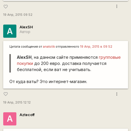
more_vert
favorite_border
19 Апр, 2015 09:52
AlexSH
A
Автор
Цитата сообщения от
anatolik
отправленного
19 Апр, 2015 в 09:52
AlexSH
, на данном сайте применяются
групповые
покупки
до 200 евро. доставка получается
бесплатной, если ват не учитывать.
От куда ваты? Это интернет-магазин.
more_vert
favorite_border
19 Апр, 2015 12:12
Aztecoff
A