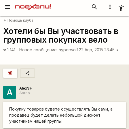
menu
search
more_vert
accessibility_new
Помощь клуба
arrow_back
Хотели бы Вы участвовать в
групповых покупках вело
1 141
Новое сообщение:
hyperwolf
22 Апр, 2015 23:45
visibility
arrow_downward
notifications_active
share
AlexSH
A
Автор
Покупку товаров будете осуществлять Вы сами, а
продавец будет делать небольшой дисконт
участникам нашей группы.