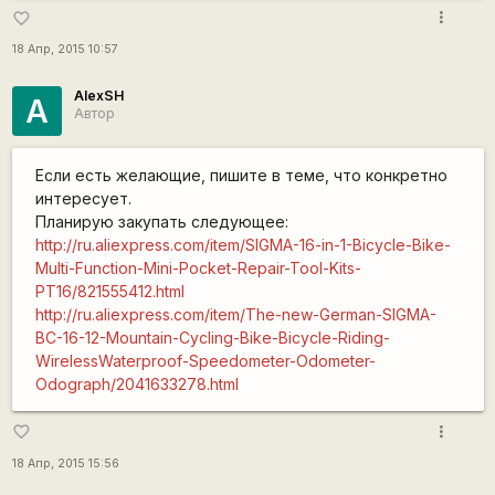
more_vert
favorite_border
18 Апр, 2015 10:57
AlexSH
A
Автор
Если есть желающие, пишите в теме, что конкретно
интересует.
Планирую закупать следующее:
http://ru.aliexpress.com/item/SIGMA-16-in-1-Bicycle-Bike-
Multi-Function-Mini-Pocket-Repair-Tool-Kits-
PT16/821555412.html
http://ru.aliexpress.com/item/The-new-German-SIGMA-
BC-16-12-Mountain-Cycling-Bike-Bicycle-Riding-
WirelessWaterproof-Speedometer-Odometer-
Odograph/2041633278.html
more_vert
favorite_border
18 Апр, 2015 15:56