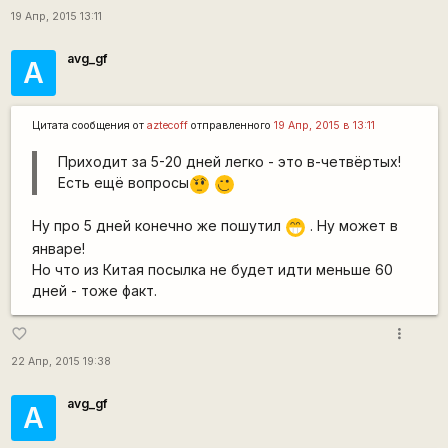
19 Апр, 2015 13:11
avg_gf
А
Цитата сообщения от
aztecoff
отправленного
19 Апр, 2015 в 13:11
Приходит за 5-20 дней легко - это в-четвёртых!
Есть ещё вопросы
???
,-)
Ну про 5 дней конечно же пошутил
. Ну может в
;D
январе!
Но что из Китая посылка не будет идти меньше 60
дней - тоже факт.
more_vert
favorite_border
22 Апр, 2015 19:38
avg_gf
А