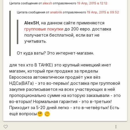
Цитата сообщения от
alexsh
отправленного
19 Апр, 2015 в 12:12
Цитата сообщения от
anatolik
отправленного
19 Апр, 2015 в 09:52
AlexSH
, на данном сайте применяются
групповые покупки
до 200 евро. доставка
получается бесплатной, если ват не
учитывать.
От куда ваты? Это интернет-магазин.
для тех кто В ТАНКЕ) это крупный немецкий инет
магазин, который при продаже за пределы
Евросоюза автоматически продаёт уже вёз
НДСа(ВАТа) - это во-первых! доставка при групповой
закупке расписывается на всех участвующих в ней
пропорционально сумме на которую заказывали - это
во-вторых! Нормальная гарантия - это в-третьих!
Приходит за 5-20 дней легко - это в-четвёртых! Есть
ещё вопросы
???
,-)
more_vert
favorite_border