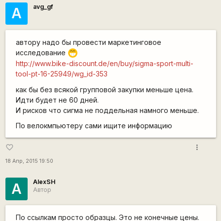
avg_gf
А
автору надо бы провести маркетинговое
исследование
;D
http://www.bike-discount.de/en/buy/sigma-sport-multi-
tool-pt-16-25949/wg_id-353
как бы без всякой групповой закупки меньше цена.
Идти будет не 60 дней.
И рисков что сигма не поддельная намного меньше.
По велокмпьютеру сами ищите информацию
more_vert
favorite_border
18 Апр, 2015 19:50
AlexSH
A
Автор
По ссылкам просто образцы. Это не конечные цены.