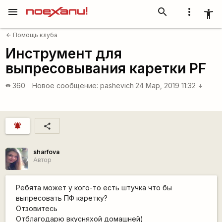
menu
search
more_vert
accessibility_new
Помощь клуба
arrow_back
Инструмент для
выпресовывания каретки PF
360
Новое сообщение:
pashevich
24 Мар, 2019 11:32
visibility
arrow_downward
notifications_active
share
sharfova
Автор
Ребята может у кого-то есть штучка что бы
выпресовать ПФ каретку?
Отзовитесь
Отблагодарю вкусняхой домашней)