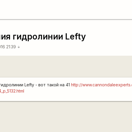
ия гидролинии Lefty
016 21:39
arrow_downward
идролинии Lefty - вот такой на 41
http://www.cannondaleexperts
_p_5132.html