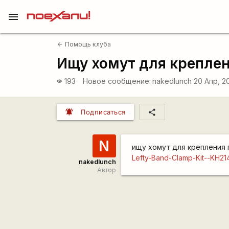
menu
Помощь клуба
arrow_back
Ищу хомут для креплен
193
Новое сообщение:
nakedlunch
20 Апр, 2
visibility
notifications_active
share
Подписаться
N
ищу хомут для крепления г
Lefty-Band-Clamp-Kit--KH214
nakedlunch
Автор