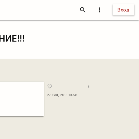
search
more_vert
Вход
ИЕ!!!
more_vert
favorite_border
27 Ноя, 2013 10:58