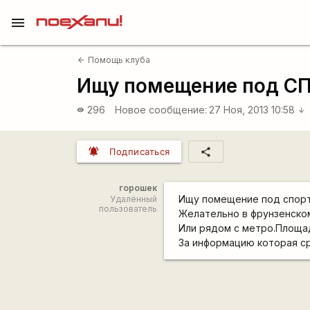
menu
Помощь клуба
arrow_back
Ищу помещение под СП
296
Новое сообщение:
27 Ноя, 2013 10:58
visibility
arrow_downward
notifications_active
share
Подписаться
горошек
Ищу помещение под спорт
Удалённый
пользователь
Желательно в фрунзенском
Или рядом с метро.Площад
За информацию которая ср