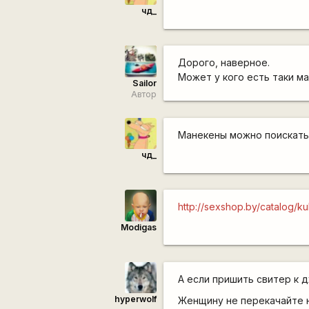
чд_
Дорого, наверное.
Может у кого есть таки ма
Sailor
Автор
Манекены можно поискать
чд_
http://sexshop.by/catalog/ku
Modigas
А если пришить свитер к 
hyperwolf
Женщину не перекачайте н