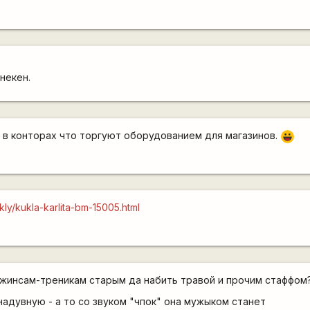
некен.
 в конторах что торгуют оборудованием для магазинов.
|-))
kly/kukla-karlita-bm-15005.html
джинсам-треникам старым да набить травой и прочим стаффом
адувную - а то со звуком "чпок" она мужыком станет