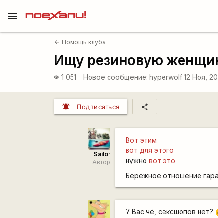
menu
Помощь клуба
arrow_back
Ищу резиновую женщину
1 051
Новое сообщение:
hyperwolf
12 Ноя, 20
visibility
notifications_active
share
Подписаться
Вот этим
вот для этого
Sailor
нужно
вот это
Автор
Бережное отношение гара
У Вас чё, сексшопов нет?
|