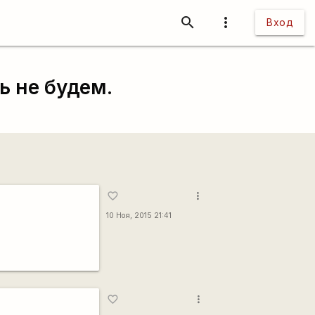
search
more_vert
Вход
ь не будем.
more_vert
favorite_border
10 Ноя, 2015 21:41
more_vert
favorite_border