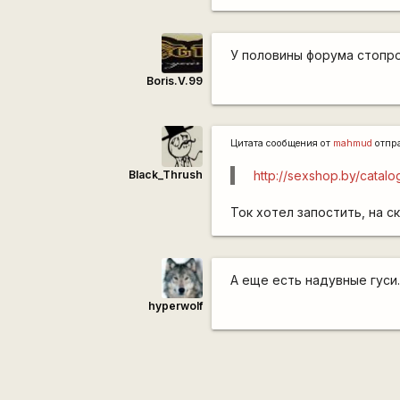
У половины форума стопро
Boris.V.99
Цитата сообщения от
mаhmud
отпр
Black_Thrush
http://sexshop.by/catalo
Ток хотел запостить, на 
А еще есть надувные гуси..
hyperwolf