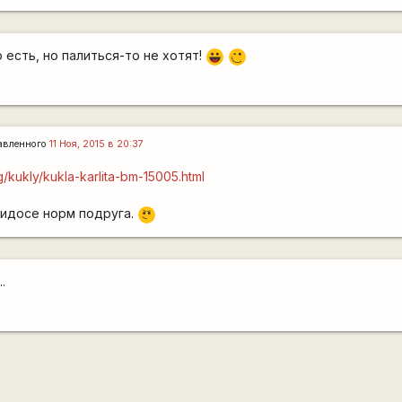
 есть, но палиться-то не хотят!
|-))
,-)
авленного
11 Ноя, 2015 в 20:37
g/kukly/kukla-karlita-bm-15005.html
\m
скидосе норм подруга.
/
.