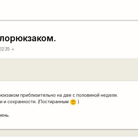
елорюкзаком.
02:35
arrow_downward
юкзаком приблизительно на две с половиной недели.
и и сохранности. (Постиранным
)
:)
чень.