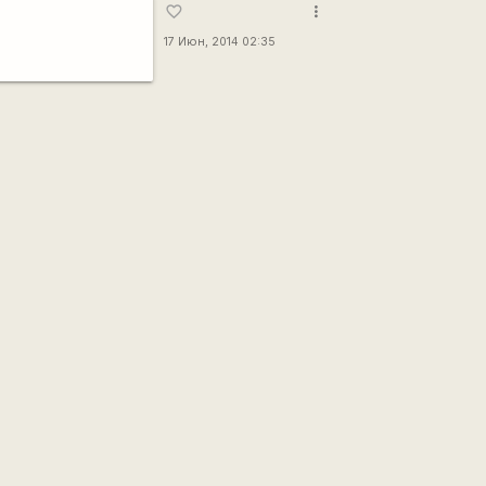
more_vert
favorite_border
17 Июн, 2014 02:35