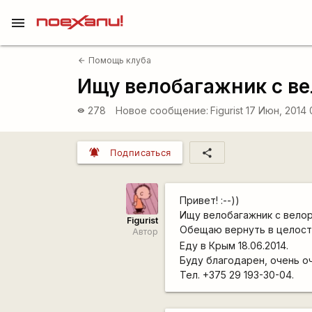
menu
Помощь клуба
arrow_back
Ищу велобагажник с в
278
Новое сообщение:
Figurist
17 Июн, 2014 
visibility
notifications_active
share
Подписаться
Привет! :--))
Ищу велобагажник с велор
Figurist
Обещаю вернуть в целост
Автор
Еду в Крым 18.06.2014.
Буду благодарен, очень о
Тел. +375 29 193-30-04.