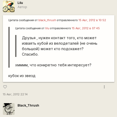
Lilu
Автор
Цитата сообщения от
black_thrush
отправленного
15 Авг, 2012 в 10:52
Цитата сообщения от
lilu
отправленного
15 Авг, 2012 в 07:45
Друзья , нужен контакт того, кто может
изваять кубой из велодеталей (не очень
большой) может кто подскажет?
Спасибо.
хмммм, что конкретно тебя интересует?
кубок из звезд
more_vert
favorite_border
15 Авг, 2012 22:14
Black_Thrush