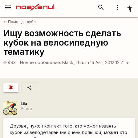
menu
search
more_vert
accessibility_new
Помощь клуба
arrow_back
Ищу возможность сделать
кубок на велосипедную
тематику
493
Новое сообщение:
Black_Thrush
16 Авг, 2012 12:21
visibility
arrow_downward
notifications_active
share
Lilu
Автор
Друзья , нужен контакт того, кто может изваять
кубой из велодеталей (не очень большой) может кто