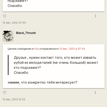
подскажет?
Спасибо.
more_vert
favorite_border
15 Авг, 2012 07:45
Black_Thrush
Цитата сообщения от
lilu
отправленного
15 Авг, 2012 в 07:45
Друзья , нужен контакт того, кто может изваять
кубой из велодеталей (не очень большой) может
кто подскажет?
Спасибо.
хмммм, что конкретно тебя интересует?
more_vert
favorite_border
15 Авг, 2012 10:52