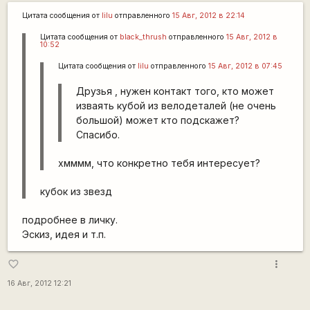
Цитата сообщения от
lilu
отправленного
15 Авг, 2012 в 22:14
Цитата сообщения от
black_thrush
отправленного
15 Авг, 2012 в
10:52
Цитата сообщения от
lilu
отправленного
15 Авг, 2012 в 07:45
Друзья , нужен контакт того, кто может
изваять кубой из велодеталей (не очень
большой) может кто подскажет?
Спасибо.
хмммм, что конкретно тебя интересует?
кубок из звезд
подробнее в личку.
Эскиз, идея и т.п.
more_vert
favorite_border
16 Авг, 2012 12:21