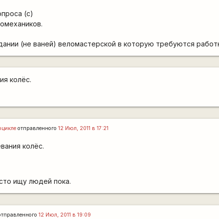
опроса (с)
ломехаников.
дании (не ваней) веломастерской в которую требуются работ
ия колёс.
оцикле
отправленного
12 Июл, 2011 в 17:21
вания колёс.
осто ищу людей пока.
тправленного
12 Июл, 2011 в 19:09