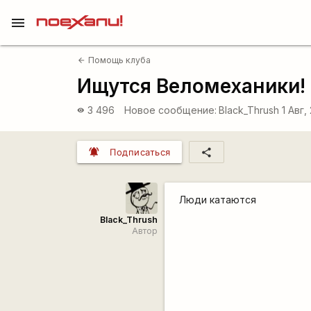
menu
Помощь клуба
arrow_back
Ищутся Веломеханики!
3 496
Новое сообщение:
Black_Thrush
1 Авг,
visibility
notifications_active
share
Подписаться
Люди катаются
Black_Thrush
Автор