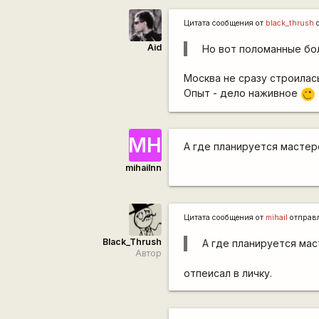
Цитата сообщения от
black_thrush
о
Aid
Но вот поломанные бол
Москва не сразу строилас
Опыт - дело наживное
;)
МН
А где планируется мастер
mihailnn
Цитата сообщения от
mihail
отправ
Black_Thrush
А где планируется мас
Автор
отпеисал в личку.