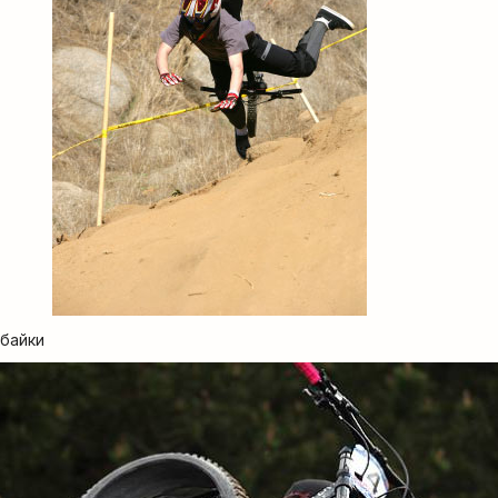
 байки