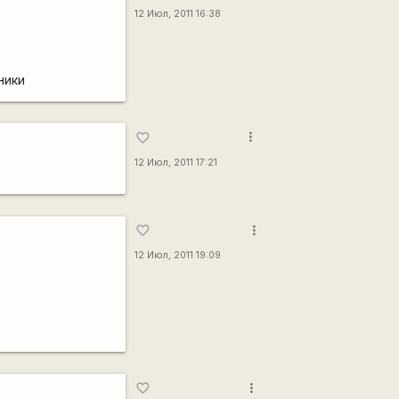
12 Июл, 2011 16:38
ники
more_vert
favorite_border
12 Июл, 2011 17:21
more_vert
favorite_border
12 Июл, 2011 19:09
more_vert
favorite_border