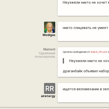
Неуэжели никто не хочет 
никто спицевать не умеет
Modigas
Mamont
Цитата сообщения от
black_thrush
о
Удалённый
пользователь
Неуэжели никто не хо
драганбайк объявил набо
RR
ищется веломеханик в зел
airenergy