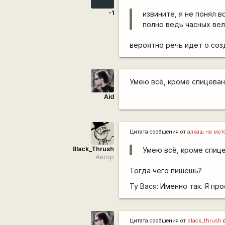
-1
извините, я не понял в
полно ведь часных ве
вероятно речь идет о соз
Умею всё, кроме спицеван
Aid
Цитата сообщения от
алкаш на мот
Black_Thrush
Умею всё, кроме спице
Автор
Тогда чего пишешь?
Ту Вася: Именно так. Я пр
Цитата сообщения от
black_thrush
о