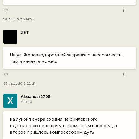
more_vert
favorite_border
19 Июл, 2015 14:32
ZET
На ул. Железнодорожной заправка с насосом есть.
Там и качнуть можно.
more_vert
favorite_border
25 Июл, 2015 22:21
Alexander2705
X
Автор
на лукойл вчера сходил на брилевского.
одно колесо село прям с карманным насосом , а
второе пришлось компрессором дуть