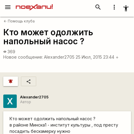
menu
search
more_vert
accessibility_new
Помощь клуба
arrow_back
Кто может одолжить
напольный насос ?
369
visibility
Новое сообщение:
Alexander2705
25 Июл, 2015 23:44
arrow_downward
notifications_active
share
Alexander2705
X
Автор
Кто может одолжить напольный насос ?
в районе Минска1 - институт культуры , под престу
посадить бескамерку нужно