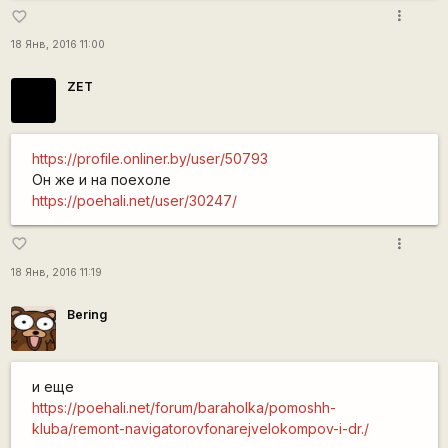
more_vert
favorite_border
18 Янв, 2016 11:00
ZET
https://profile.onliner.by/user/50793
Он же и на поехоле
https://poehali.net/user/30247/
more_vert
favorite_border
18 Янв, 2016 11:19
Bering
и еще
https://poehali.net/forum/baraholka/pomoshh-
kluba/remont-navigatorovfonarejvelokompov-i-dr./