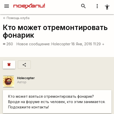
menu
search
more_vert
accessibility_new
Помощь клуба
arrow_back
Кто может отремонтировать
фонарик
260
Новое сообщение:
Holecopter
18 Янв, 2016 11:29
visibility
arrow_downward
notifications_active
share
Holecopter
Автор
Кто может взяться отремонтировать фонарик?
Вроде на форуме есть человек, кто этим занимается.
Подскажите контакты!