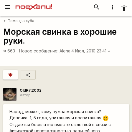
menu
search
more_vert
accessibility_new
Помощь клуба
arrow_back
Морская свинка в хорошие
руки.
663
Новое сообщение:
Alena
4 Июл, 2010 23:41
visibility
arrow_downward
notifications_active
share
OldRat2002
Автор
Народ, может, кому нужна морская свинка?
Девочка, 1, 5 года, упитанная и воспитанная
:)
Отдается бесплатно вместе с клеткой в связи с
физической невозможностью дальнейшего