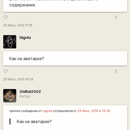
содержания.
more_vert
favorite_border
29 Июн, 2010 17:19
Nigrita
Как на аватарке?
more_vert
favorite_border
29 Июн, 2010 19:26
OldRat2002
Автор
Цитата сообщения от
nigrita
отправленного
29 Июн, 2010 в 19:26
Как на аватарке?