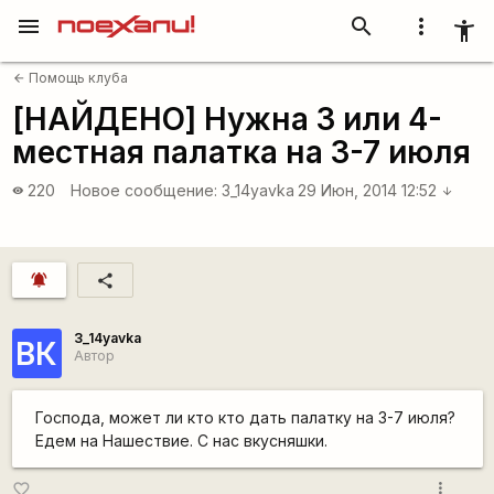
menu
search
more_vert
accessibility_new
Помощь клуба
arrow_back
[НАЙДЕНО] Нужна 3 или 4-
местная палатка на 3-7 июля
220
Новое сообщение:
3_14yavka
29 Июн, 2014 12:52
visibility
arrow_downward
notifications_active
share
3_14yavka
ВК
Автор
Господа, может ли кто кто дать палатку на 3-7 июля?
Едем на Нашествие. С нас вкусняшки.
more_vert
favorite_border