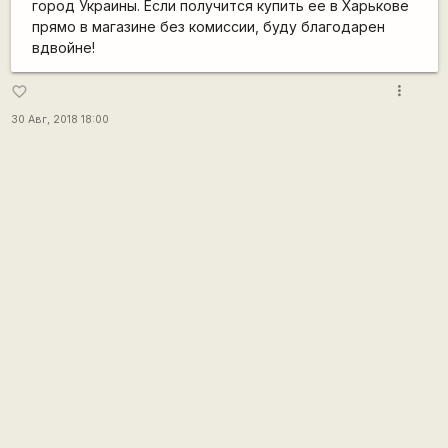
город Украины. Если получится купить ее в Харькове
прямо в магазине без комиссии, буду благодарен
вдвойне!
more_vert
favorite_border
30 Авг, 2018 18:00