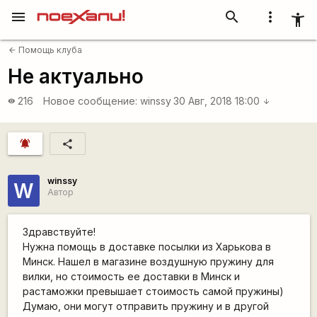
menu
search
more_vert
accessibility_new
Помощь клуба
arrow_back
Не актуально
216
Новое сообщение:
winssy
30 Авг, 2018 18:00
visibility
arrow_downward
notifications_active
share
winssy
W
Автор
Здравствуйте!
Нужна помощь в доставке посылки из Харькова в
Минск. Нашел в магазине воздушную пружину для
вилки, но стоимость ее доставки в Минск и
растаможки превышает стоимость самой пружины)
Думаю, они могут отправить пружину и в другой