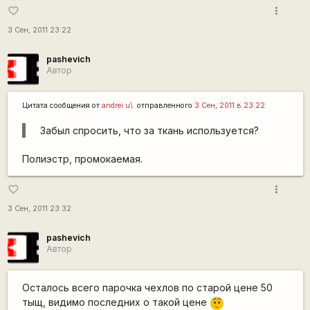
more_vert
favorite_border
3 Сен, 2011 23:22
pashevich
Автор
Цитата сообщения от
andrei u\.
отправленного
3 Сен, 2011 в 23:22
Забыл спросить, что за ткань используется?
Полиэстр, промокаемая.
more_vert
favorite_border
3 Сен, 2011 23:32
pashevich
Автор
Осталось всего парочка чехлов по старой цене 50
тыщ, видимо последних о такой цене
:-/