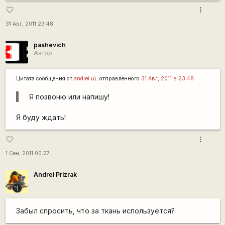
more_vert
favorite_border
31 Авг, 2011 23:48
pashevich
Автор
Цитата сообщения от
andrei u\.
отправленного
31 Авг, 2011 в 23:48
Я позвоню или напишу!
Я буду ждать!
more_vert
favorite_border
1 Сен, 2011 00:27
Andrei Prizrak
Забыл спросить, что за ткань используется?