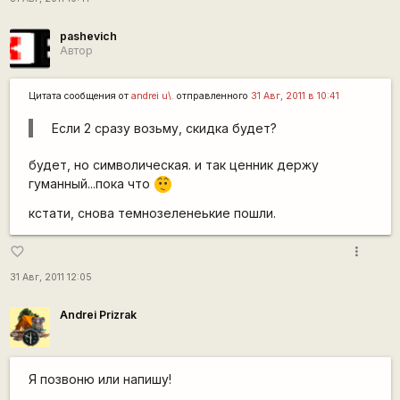
pashevich
Автор
Цитата сообщения от
andrei u\.
отправленного
31 Авг, 2011 в 10:41
Если 2 сразу возьму, скидка будет?
будет, но символическая. и так ценник держу
гуманный...пока что
:-/
кстати, снова темнозеленеькие пошли.
more_vert
favorite_border
31 Авг, 2011 12:05
Andrei Prizrak
Я позвоню или напишу!