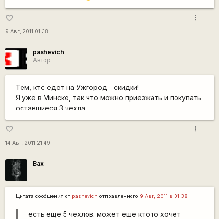
more_vert
favorite_border
9 Авг, 2011 01:38
pashevich
Автор
Тем, кто едет на Ужгород - скидки!
Я уже в Минске, так что можно приезжать и покупать
оставшиеся 3 чехла.
more_vert
favorite_border
14 Авг, 2011 21:49
Bax
Цитата сообщения от
pashevich
отправленного
9 Авг, 2011 в 01:38
есть еще 5 чехлов. может еще ктото хочет