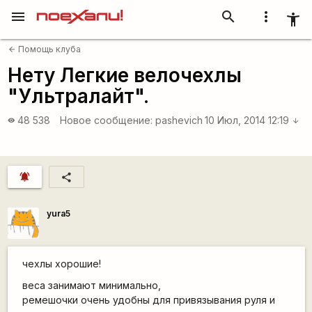
menu
search
more_vert
accessibility_new
Помощь клуба
arrow_back
Нету Легкие велочехлы
"Ультралайт".
48 538
Новое сообщение:
pashevich
10 Июл, 2014 12:19
visibility
arrow_downward
notifications_active
share
yura5
чехлы хорошие!
веса занимают минимально,
ремешочки очень удобны для привязывания руля и