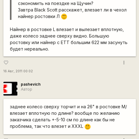
сэкономить на поездке на Щучин?
Завтра Black Scott расскажет, влезает ли в чехол
найнер ростовки Л
:)
Найнер в ростовке L влезает и вылезает вплотную,
даже колесо заднее сверху видно. Большую
ростовку или найнер с ETT большим 622 мм засунуть
будет нереально.
more_vert
favorite_border
16 Авг, 2011 00:02
pashevich
Автор
заднее колесо сверху торчит и на 26" в ростовке М/
влезает вплотную по длине? вообще по желанию
заказчика сделать +-5-10 см по длине как бы не
проблема, так что влезет и ХХХL
:)