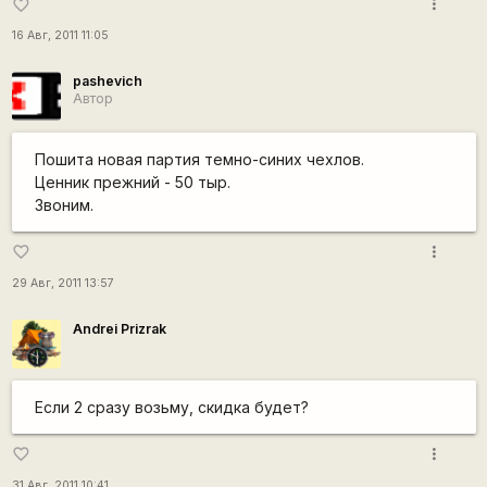
more_vert
favorite_border
16 Авг, 2011 11:05
pashevich
Автор
Пошита новая партия темно-синих чехлов.
Ценник прежний - 50 тыр.
Звоним.
more_vert
favorite_border
29 Авг, 2011 13:57
Andrei Prizrak
Если 2 сразу возьму, скидка будет?
more_vert
favorite_border
31 Авг, 2011 10:41