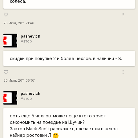
колеса.
more_vert
favorite_border
25 Июл, 2011 21:46
pashevich
Автор
скидки при покупке 2 и более чехлов. в наличии - 8.
more_vert
favorite_border
30 Июл, 2011 05:07
pashevich
Автор
есть еще 5 чехлов. может еще ктото хочет
сэкономить на поездке на Щучин?
Завтра Black Scott расскажет, влезает ли в чехол
найнер ростовки Л
:)