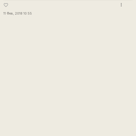
more_vert
favorite_border
11 Фев, 2018 10:55