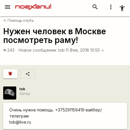
menu
search
more_vert
accessibility_new
Помощь клуба
arrow_back
Нужен человек в Москве
посмотреть раму!
243
Новое сообщение:
tob
11 Фев, 2018 10:55
visibility
arrow_downward
notifications_active
share
tob
Автор
Очень нужна помощь. +375291159419 вайбер/
телеграм
tob@live.ru