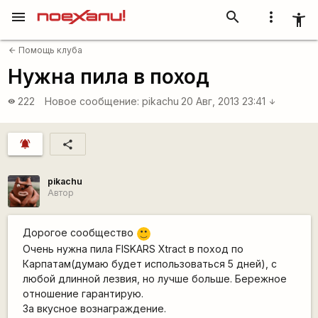
menu
search
more_vert
accessibility_new
Помощь клуба
arrow_back
Нужна пила в поход
222
Новое сообщение:
pikachu
20 Авг, 2013 23:41
visibility
arrow_downward
notifications_active
share
pikachu
Автор
Дорогое сообщество
:)
Очень нужна пила FISKARS Xtract в поход по
Карпатам(думаю будет использоваться 5 дней), с
любой длинной лезвия, но лучше больше. Бережное
отношение гарантирую.
За вкусное вознаграждение.