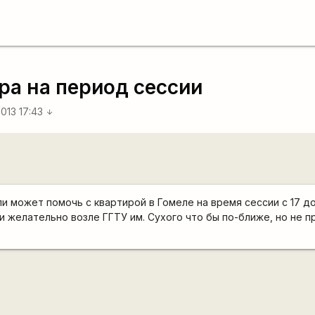
ра на период сессии
2013 17:43
arrow_downward
ли может помочь с квартирой в Гомеле на время сессии с 17 д
и желательно возле ГГТУ им. Сухого что бы по-ближе, но не п