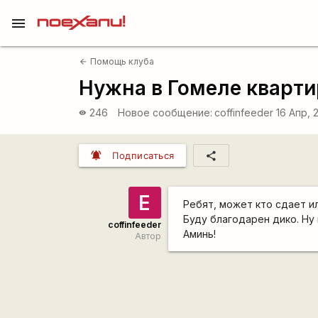
menu
Помощь клуба
arrow_back
Нужна в Гомеле кварти
246
Новое сообщение:
coffinfeeder
16 Апр, 
visibility
notifications_active
share
Подписаться
Е
Ребят, может кто сдает и
Буду благодарен дико. Ну 
coffinfeeder
Аминь!
Автор