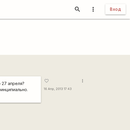
search
more_vert
Вход
more_vert
favorite_border
о 27 апреля?
ринципиально.
16 Апр, 2013 17:43