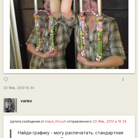
more_vert
favorite_border
20 Фев, 2013 16:34
varlex
Цитата сообщения от
black_thrush
отправленного
20 Фев, 2013 в 16:34
Найди графику - могу распечатать. стандартная