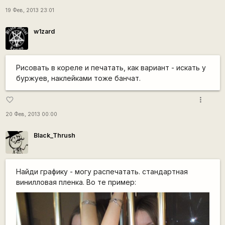
19 Фев, 2013 23:01
w1zard
Рисовать в кореле и печатать, как вариант - искать у
буржуев, наклейками тоже банчат.
more_vert
favorite_border
20 Фев, 2013 00:00
Black_Thrush
Найди графику - могу распечатать. стандартная
винилловая пленка. Во те пример: