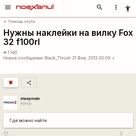
menu
search
more_vert
accessibility_new
Помощь клуба
arrow_back
Нужны наклейки на вилку Fox
32 f100rl
1 140
visibility
Новое сообщение:
Black_Thrush
21 Фев, 2013 00:09
arrow_downward
notifications_active
share
steepmale
Автор
Где можно найти
more_vert
favorite_border