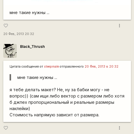
мне такие нужны ...
more_vert
favorite_border
20 Фев, 2013 20:32
Black_Thrush
Цитата сообщения от
steepmale
отправленного
20 Фев, 2013 в 20:32
мне такие нужны ...
я тебе делать макет? Не, ну за бабки могу - не
вопрос)) (сам ищи либо вектор с размером либо хотя
б джпех пропорциональный и реальные размеры
наклейки)
Стоимость напрямую зависит от размера.
more_vert
favorite_border