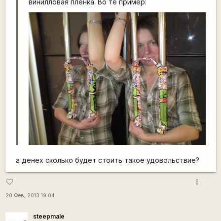
винилловая пленка. Во те пример:
а денех сколько будет стоить такое удовольствие?
more_vert
favorite_border
20 Фев, 2013 19:04
steepmale