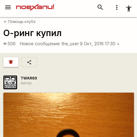
menu
search
more_vert
accessibility_new
Помощь клуба
arrow_back
О-ринг купил
506
Новое сообщение:
the_user
9 Окт, 2016 17:30
visibility
arrow_downward
notifications_active
share
TWAR69
Автор