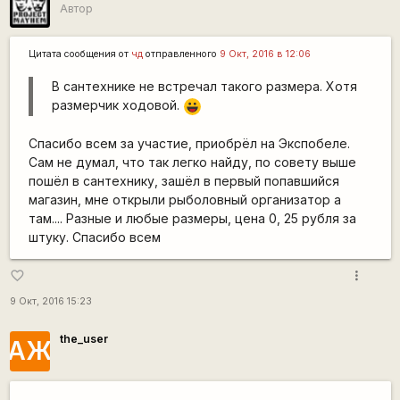
Автор
Цитата сообщения от
чд
отправленного
9 Окт, 2016 в 12:06
В сантехнике не встречал такого размера. Хотя
размерчик ходовой.
|-))
Спасибо всем за участие, приобрёл на Экспобеле.
Сам не думал, что так легко найду, по совету выше
пошёл в сантехнику, зашёл в первый попавшийся
магазин, мне открыли рыболовный организатор а
там.... Разные и любые размеры, цена 0, 25 рубля за
штуку. Спасибо всем
more_vert
favorite_border
9 Окт, 2016 15:23
the_user
АЖ