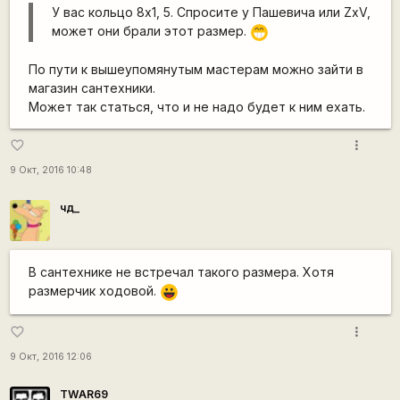
У вас кольцо 8x1, 5. Спросите у Пашевича или ZxV,
может они брали этот размер.
;D
По пути к вышеупомянутым мастерам можно зайти в
магазин сантехники.
Может так статься, что и не надо будет к ним ехать.
more_vert
favorite_border
9 Окт, 2016 10:48
чд_
В сантехнике не встречал такого размера. Хотя
размерчик ходовой.
|-))
more_vert
favorite_border
9 Окт, 2016 12:06
TWAR69