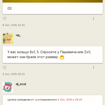
03
more_vert
favorite_border
8 Окт, 2016 22:46
чд_
У вас кольцо 8x1, 5. Спросите у Пашевича или ZxV,
может они брали этот размер.
;D
more_vert
favorite_border
9 Окт, 2016 08:25
dj_scut
Цитата сообщения от
чд
отправленного
9 Окт, 2016 в 08:25